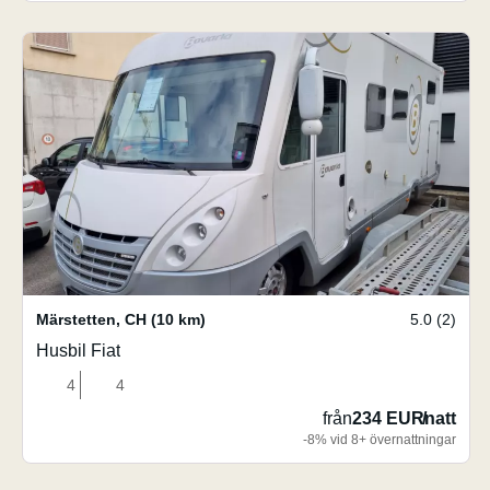
Märstetten
,
CH
(10 km)
5.0 (2)
Husbil Fiat
4
4
från
234 EUR
/
natt
-8% vid 8+ övernattningar