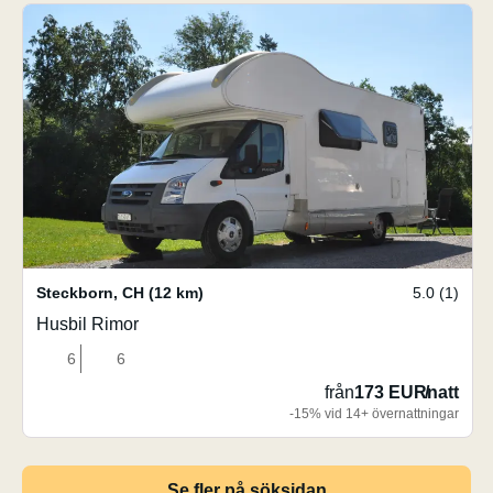
Steckborn
,
CH
(12 km)
5.0 (1)
Husbil Rimor
6
6
från
173 EUR
/
natt
-15% vid 14+ övernattningar
Se fler på söksidan