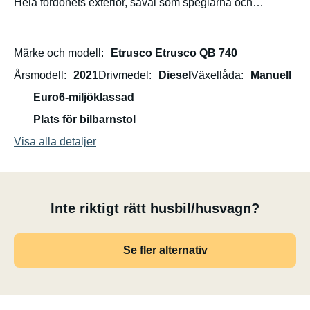
Hela fordonets exteriör, såväl som speglarna och
glasytorna inuti, har keramiskt belagts.
Märke och modell
Etrusco Etrusco QB 740
Årsmodell
2021
Drivmedel
Diesel
Växellåda
Manuell
Euro6-miljöklassad
Plats för bilbarnstol
Visa alla detaljer
Inte riktigt rätt husbil/husvagn?
Se fler alternativ