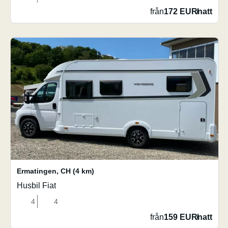
från
172 EUR
/
natt
Ermatingen
,
CH
(4 km)
Husbil Fiat
4
4
från
159 EUR
/
natt