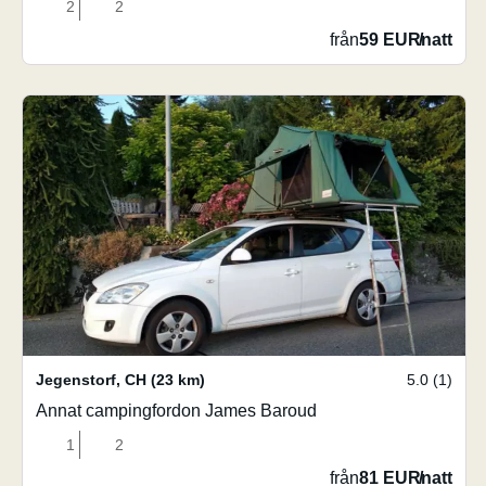
2
2
från
59 EUR
/
natt
Jegenstorf
,
CH
(23 km)
5.0 (1)
Annat campingfordon James Baroud
1
2
från
81 EUR
/
natt