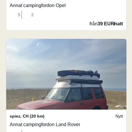
Annat campingfordon Opel
5
2
från
39 EUR
/
natt
spiez
,
CH
(20 km)
Nytt
Annat campingfordon Land Rover