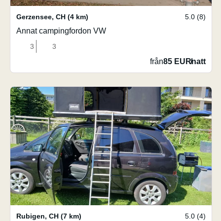
Gerzensee
,
CH
(4 km)
5.0 (8)
Annat campingfordon VW
3
3
från
85 EUR
/
natt
Rubigen
,
CH
(7 km)
5.0 (4)