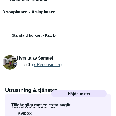
3 sovplatser
0 sittplatser
Standard körkort - Kat. B
Hyrs ut av Samuel
5.0
(7 Recensioner)
Utrustning & tjänster
Höjdpunkter
Tillgängligt mot en extra avgift
Kan väljas efter bokningen
Kylbox