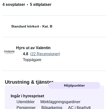
4 sovplatser
5 sittplatser
Standard körkort - Kat. B
Hyrs ut av Valentin
4.8
(22 Recensioner)
Toppägare
Utrustning & tjänster
Höjdpunkter
Ingår i hyrespriset
Utemöbler
Mörkläggningsgardiner
Persienner
Bilparkering
AC i förarhytt