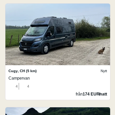
Cugy
,
CH
(5 km)
Nytt
Campervan
4
4
från
174 EUR
/
natt