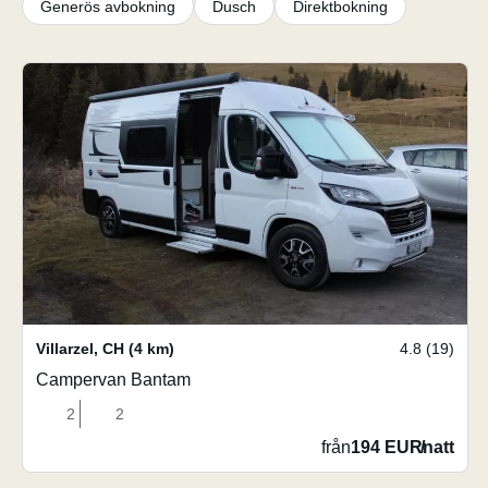
Generös avbokning
Dusch
Direktbokning
Villarzel
,
CH
(4 km)
4.8 (19)
Campervan Bantam
2
2
från
194 EUR
/
natt