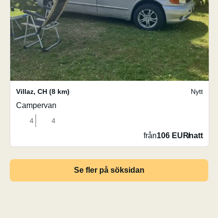
Villaz
,
CH
(8 km)
Nytt
Campervan
4
4
från
106 EUR
/
natt
Se fler på söksidan