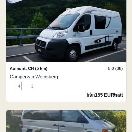
Aumont
,
CH
(5 km)
5.0 (38)
Campervan Weinsberg
4
2
från
155 EUR
/
natt