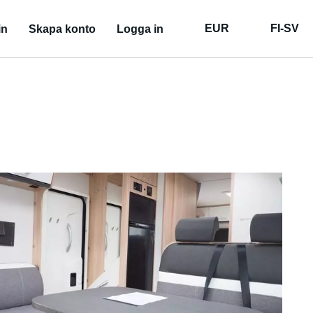
EUR
FI-SV
in
Skapa konto
Logga in