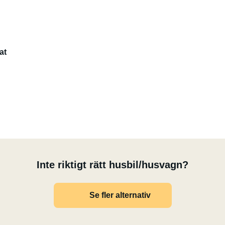
at
Inte riktigt rätt husbil/husvagn?
Se fler alternativ