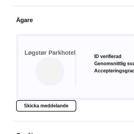
Ägare
Løgstør Parkhotel
ID verifierad
Genomsnittlig sva
Accepteringsgrad
Skicka meddelande