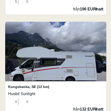
5
6
från
196 EUR
/
natt
Kungsbacka
,
SE
(12 km)
Husbil Sunlight
6
5
från
132 EUR
/
natt