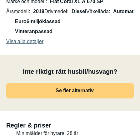
Märke och modell
Fiat Coral XL A 670 SP
Årsmodell
2019
Drivmedel
Diesel
Växellåda
Automat
Euro6-miljöklassad
Vinteranpassad
Visa alla detaljer
Inte riktigt rätt husbil/husvagn?
Se fler alternativ
Regler & priser
Minimiålder för hyrare: 28 år