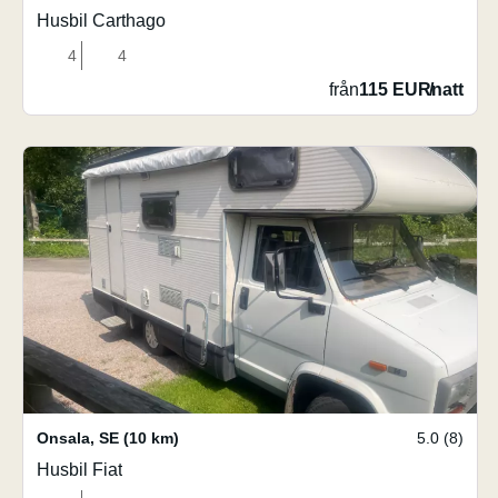
Husbil Carthago
4
4
från
115 EUR
/
natt
Onsala
,
SE
(10 km)
5.0 (8)
Husbil Fiat