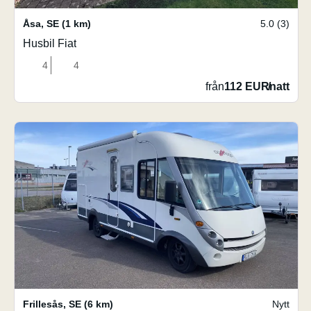
Åsa
,
SE
(1 km)
5.0 (3)
Husbil Fiat
4
4
från
112 EUR
/
natt
Frillesås
,
SE
(6 km)
Nytt