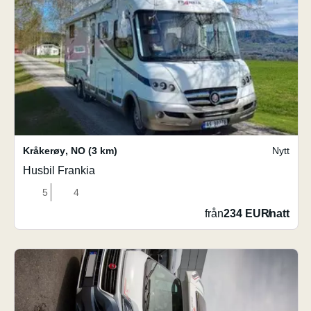
Kråkerøy
,
NO
(3 km)
Nytt
Husbil Frankia
5
4
från
234 EUR
/
natt