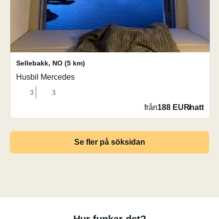
Sellebakk
,
NO
(5 km)
Husbil Mercedes
3
3
från
188 EUR
/
natt
Se fler på söksidan