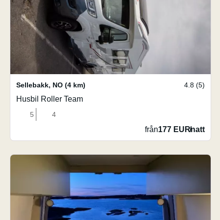
Sellebakk
,
NO
(4 km)
4.8 (5)
Husbil Roller Team
5
4
från
177 EUR
/
natt