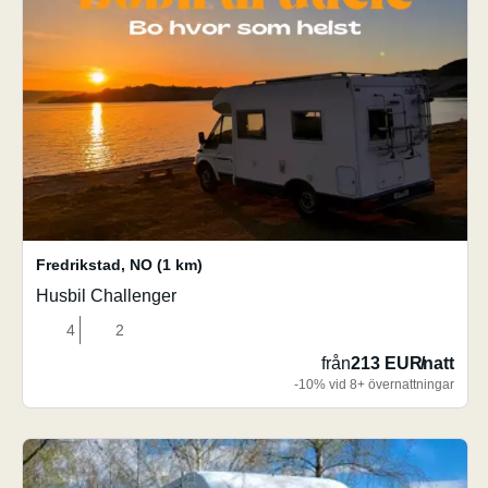
Fredrikstad
,
NO
(1 km)
Husbil Challenger
4
2
från
213 EUR
/
natt
-10% vid 8+ övernattningar