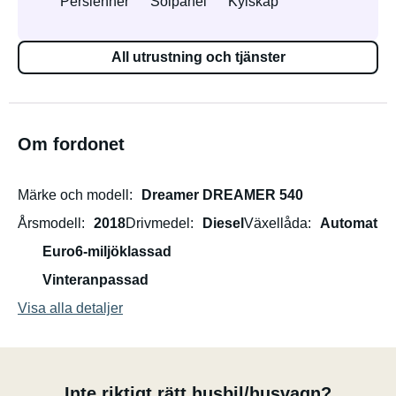
Persienner
Solpanel
Kylskåp
All utrustning och tjänster
Om fordonet
Märke och modell
Dreamer DREAMER 540
Årsmodell
2018
Drivmedel
Diesel
Växellåda
Automat
Euro6-miljöklassad
Vinteranpassad
Visa alla detaljer
Inte riktigt rätt husbil/husvagn?