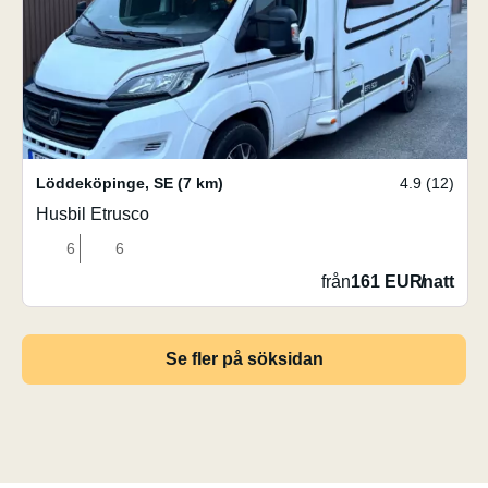
Löddeköpinge
,
SE
(7 km)
4.9 (12)
Husbil Etrusco
6
6
från
161 EUR
/
natt
Se fler på söksidan