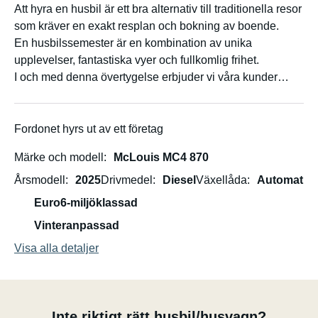
Att hyra en husbil är ett bra alternativ till traditionella resor
som kräver en exakt resplan och bokning av boende.
En husbilssemester är en kombination av unika
upplevelser, fantastiska vyer och fullkomlig frihet.
I och med denna övertygelse erbjuder vi våra kunder
uthyrning av moderna husbilar som ger komfort,
bekvämlighet och frihet för de längsta resorna.
Deras omfattande utrustning gör att du känner dig som
Fordonet hyrs ut av ett företag
hemma samtidigt som du utforskar världen på ett
Märke och modell
McLouis MC4 870
enastående sätt.
Vi erbjuder enkla och utmärkta hyresvillkor med
Årsmodell
2025
Drivmedel
Diesel
Växellåda
Automat
obegränsad körsträcka, som är skräddarsydda efter dina
Euro6-miljöklassad
behov.
Vinteranpassad
Visa alla detaljer
Inte riktigt rätt husbil/husvagn?