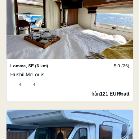
Lomma
,
SE
(6 km)
5.0 (26)
Husbil McLouis
4
4
från
121 EUR
/
natt