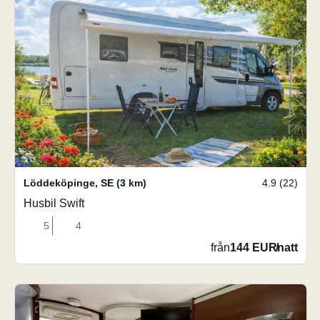
Löddeköpinge
,
SE
(3 km)
4.9 (22)
Husbil Swift
5
4
från
144 EUR
/
natt