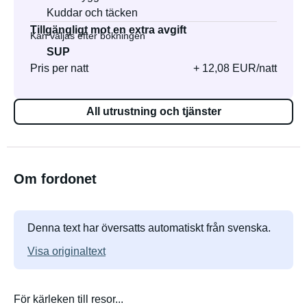
Kuddar och täcken
Tillgängligt mot en extra avgift
Kan väljas efter bokningen
SUP
Pris per natt
+ 12,08 EUR/natt
All utrustning och tjänster
Om fordonet
Denna text har översatts automatiskt från svenska.
Visa originaltext
För kärleken till resor...