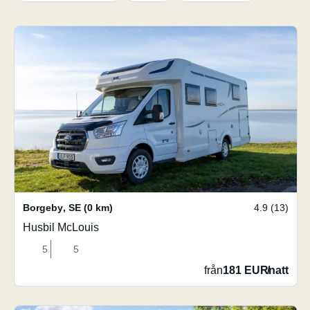
Borgeby
,
SE
(0 km)
4.9 (13)
Husbil McLouis
5
5
från
181 EUR
/
natt