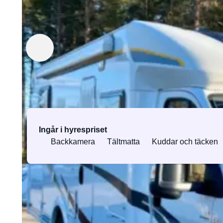
Hyrs ut av Kjetil
Verifierad ägare
Utrustning & tjänster
Ingår i hyrespriset
Backkamera
Tältmatta
Kuddar och täcken
All utrustning och tjänster
Om fordonet