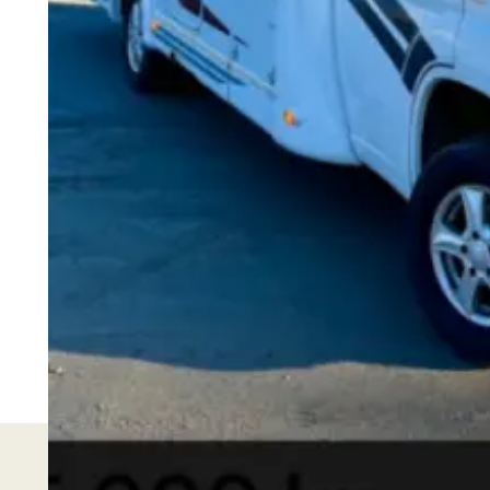
Denna text har översatts automatiskt från localizatio
Visa originaltext
Hyresperioden är lördag till lördag.
Märke och modell
Sunlight Sunlight Capron T67
Årsmodell
2013
Drivmedel
Diesel
Växellåda
Manuel
Visa alla detaljer