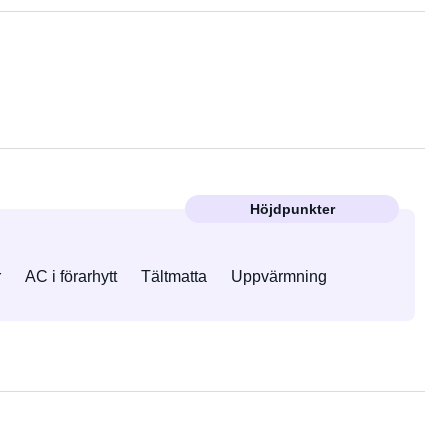
Höjdpunkter
r
AC i förarhytt
Tältmatta
Uppvärmning