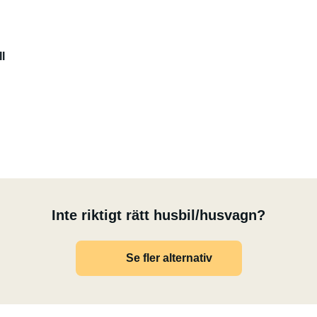
l
Inte riktigt rätt husbil/husvagn?
Se fler alternativ