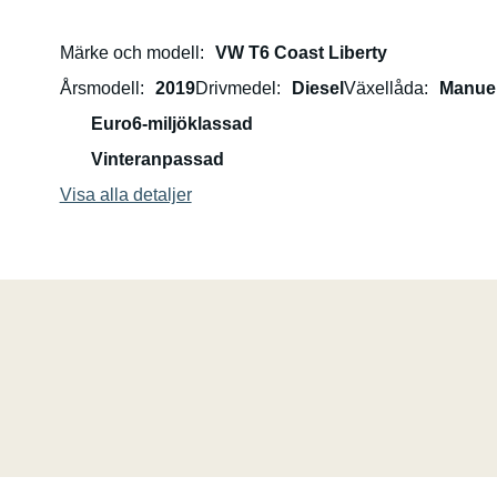
Märke och modell
VW T6 Coast Liberty
Årsmodell
2019
Drivmedel
Diesel
Växellåda
Manuel
Euro6-miljöklassad
Vinteranpassad
Visa alla detaljer