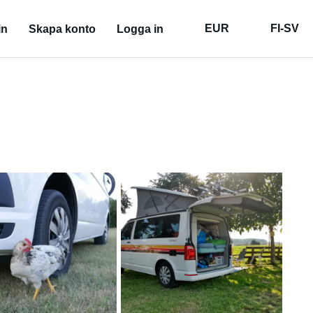
EUR
FI-SV
in
Skapa konto
Logga in