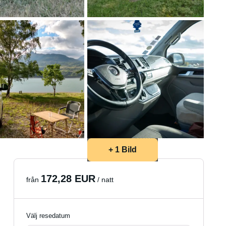
+ 1 Bild
172,28 EUR
från
/ natt
Välj resedatum