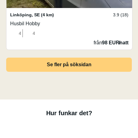
Linköping
,
SE
(4 km)
3.9 (18)
Husbil Hobby
4
4
från
98 EUR
/
natt
Se fler på söksidan
Hur funkar det?