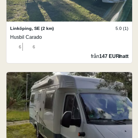
Linköping
,
SE
(2 km)
5.0 (1)
Husbil Carado
6
6
från
147 EUR
/
natt