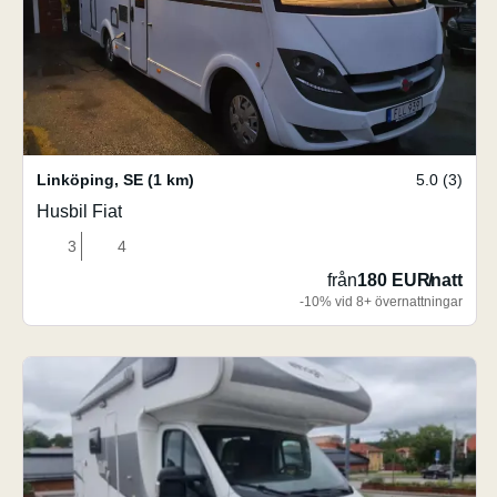
Linköping
,
SE
(1 km)
5.0 (3)
Husbil Fiat
3
4
från
180 EUR
/
natt
-10% vid 8+ övernattningar