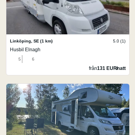
Linköping
,
SE
(1 km)
5.0 (1)
Husbil Elnagh
5
6
från
131 EUR
/
natt