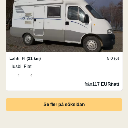
Lahti
,
FI
(21 km)
5.0 (6)
Husbil Fiat
4
4
från
117 EUR
/
natt
Se fler på söksidan