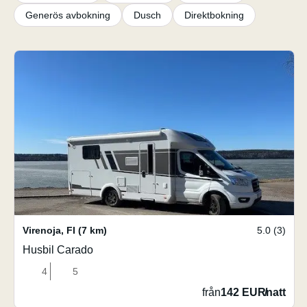
Generös avbokning
Dusch
Direktbokning
Virenoja
,
FI
(7 km)
5.0 (3)
Husbil Carado
4
5
från
142 EUR
/
natt