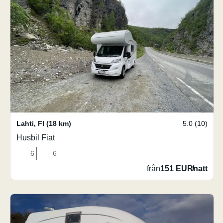
Lahti
,
FI
(18 km)
5.0 (10)
Husbil Fiat
6
6
från
151 EUR
/
natt