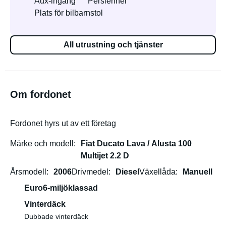
Aux-ingång
Persienner
Plats för bilbarnstol
All utrustning och tjänster
Om fordonet
Fordonet hyrs ut av ett företag
Märke och modell
Fiat Ducato Lava / Alusta 100
Multijet 2.2 D
Årsmodell
2006
Drivmedel
Diesel
Växellåda
Manuell
Euro6-miljöklassad
Vinterdäck
Dubbade vinterdäck