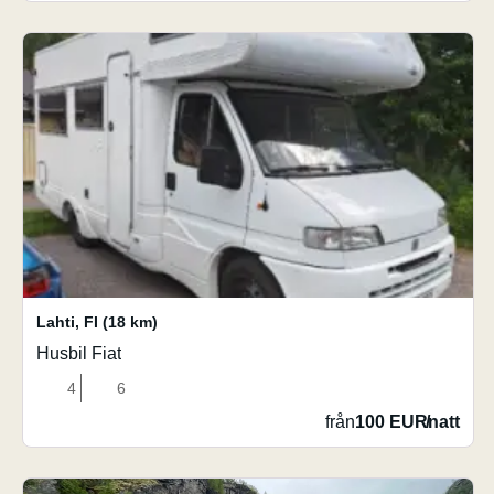
Lahti
,
FI
(18 km)
Husbil Fiat
4
6
från
100 EUR
/
natt