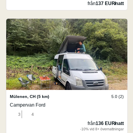
från
137 EUR
/
natt
Mülenen
,
CH
(5 km)
5.0 (2)
Campervan Ford
3
4
från
136 EUR
/
natt
-10% vid 8+ övernattningar