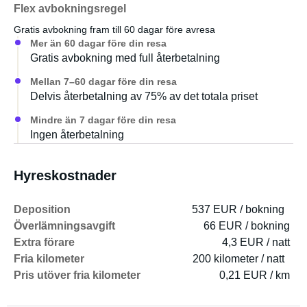
Bussen bygger om och detaljer förbättras kontinuerligt,
Flex avbokningsregel
men den kan redan användas utmärkt som den är.
Gratis avbokning fram till 60 dagar före avresa
Mer än 60 dagar före din resa
Vänligen ta med eget:
Gratis avbokning med full återbetalning
Mellan 7–60 dagar före din resa
Filt och kudde etc.
Delvis återbetalning av 75% av det totala priset
Madrassöverdrag och ullfilt finns.
Mindre än 7 dagar före din resa
Ingen återbetalning
Två stolar och ett litet bord finns också tillgängliga för
utomhusbruk (valfritt).
Hyreskostnader
Deposition
537 EUR / bokning
Överlämningsavgift
66 EUR / bokning
Extra förare
4,3 EUR / natt
Fria kilometer
200 kilometer / natt
Pris utöver fria kilometer
0,21 EUR / km