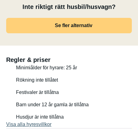
Inte riktigt rätt husbil/husvagn?
Portabel komposttoalett och kraftfull kylbox (kyler ner till
-20°C).
Se fler alternativ
Stort campingbatteri med växelriktare (230V-uttag finns).
Kylboxen kan användas i 4-5 dagar utan extra ström.
Regler & priser
Vattentät markis med stänger. Kan fästas på
Minimiålder för hyrare: 25 år
markisskenan för att hålla bussens entré torr och
Rökning inte tillåtet
skuggad.
Festivaler är tillåtna
(Måste säkras med linor)
Barn under 12 år gamla är tillåtna
Andra praktiska saker:
Husdjur är inte tillåtna
Visa alla hyresvillkor
Utjämningsramper, surrband, klädlina, klädnypor etc.