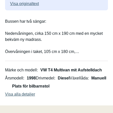
Visa originaltext
Bussen har två sängar:
Nedervåningen, cirka 150 cm x 190 cm med en mycket
bekväm ny madrass.
Övervåningen i taket, 105 cm x 180 cm,
med en ny 6 cm tjock skummadrass, ganska fast och
endast lämplig för mindre/smalare vuxna eller barn.
Märke och modell
VW T4 Multivan mit Aufstelldach
Kök: Gasspis med 2 brännare som är portabel och kan
Årsmodell
1998
Drivmedel
Diesel
Växellåda
Manuell
även ställas utomhus. Grundutrustning: kastruller,
Plats för bilbarnstol
espressomaskin, tallrikar i rostfritt stål, ostryvmaskin,
kokskedar, koppar och skålar samt bestick för två
Visa alla detaljer
personer.
10L portabel vattendunk.