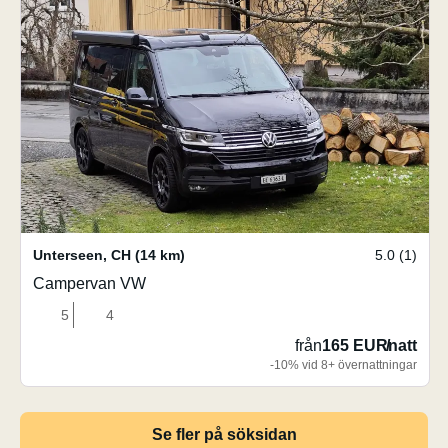
Unterseen
,
CH
(14 km)
5.0 (1)
Campervan VW
5
4
från
165 EUR
/
natt
-10% vid 8+ övernattningar
Se fler på söksidan