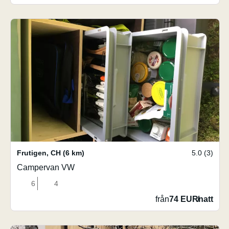
Frutigen
,
CH
(6 km)
5.0 (3)
Campervan VW
6
4
från
74 EUR
/
natt