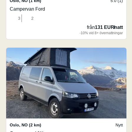
Oslo
,
NO
(1 km)
5.0 (1)
Campervan Ford
3
2
från
131 EUR
/
natt
-10% vid 8+ övernattningar
Oslo
,
NO
(2 km)
Nytt