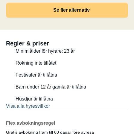
resa.
Se fler alternativ
Detta är så rått och kapabelt som det kan bli.
Endast erfarna förare (23+), bekväma med manuell
växellåda och med en uppskattning för långsam körning
och själva resan.
Regler & priser
Minimiålder för hyrare: 23 år
Rökning inte tillåtet
Festivaler är tillåtna
Barn under 12 år gamla är tillåtna
Husdjur är tillåtna
Visa alla hyresvillkor
Flex avbokningsregel
Gratis avbokning fram till 60 dagar före avresa