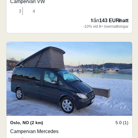
Campervan VW
3
4
från
143 EUR
/
natt
-10% vid 8+ övernattningar
Oslo
,
NO
(2 km)
5.0 (1)
Campervan Mercedes