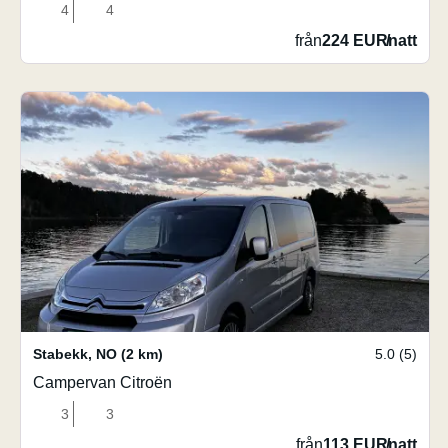
4
4
från
224 EUR
/
natt
Stabekk
,
NO
(2 km)
5.0 (5)
Campervan Citroën
3
3
från
113 EUR
/
natt