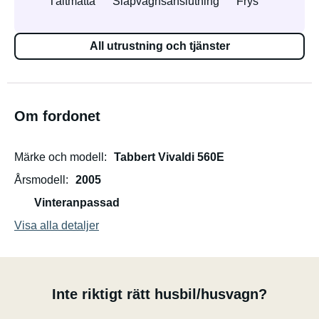
Tältmatta
Släpvagnsanslutning
Frys
All utrustning och tjänster
Om fordonet
Märke och modell
Tabbert Vivaldi 560E
Årsmodell
2005
Vinteranpassad
Visa alla detaljer
Inte riktigt rätt husbil/husvagn?