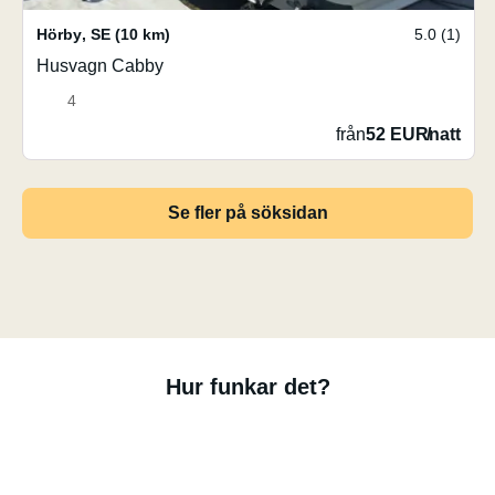
Hörby
,
SE
(10 km)
5.0 (1)
Husvagn Cabby
4
från
52 EUR
/
natt
Se fler på söksidan
Hur funkar det?