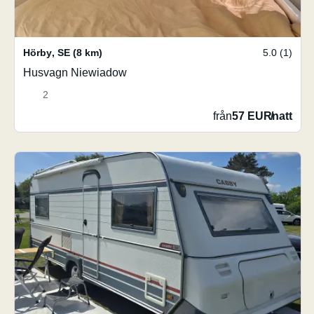
Hörby
,
SE
(8 km)
5.0 (1)
Husvagn Niewiadow
2
från
57 EUR
/
natt