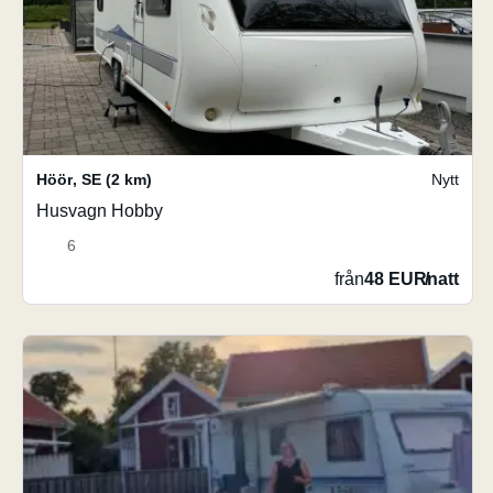
Höör
,
SE
(2 km)
Nytt
Husvagn Hobby
6
från
48 EUR
/
natt