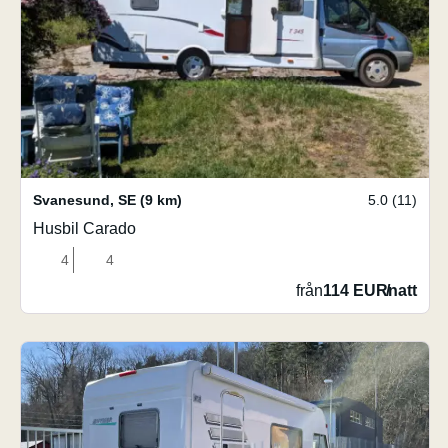
Svanesund
,
SE
(9 km)
5.0 (11)
Husbil Carado
4
4
från
114 EUR
/
natt