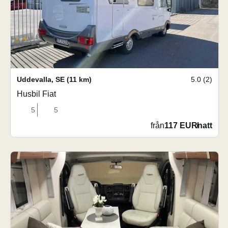
Uddevalla
,
SE
(11 km)
5.0 (2)
Husbil Fiat
5
5
från
117 EUR
/
natt