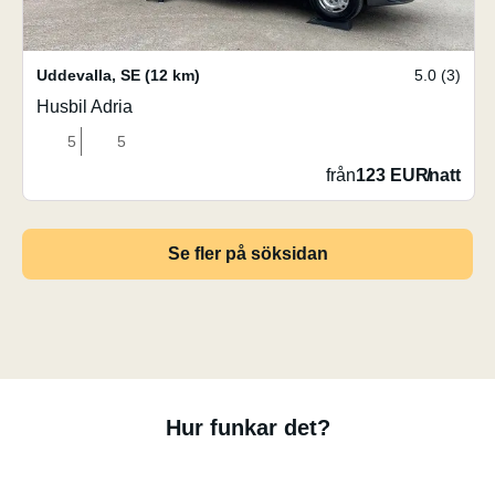
Uddevalla
,
SE
(12 km)
5.0 (3)
Husbil Adria
5
5
från
123 EUR
/
natt
Se fler på söksidan
Hur funkar det?