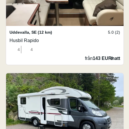
Uddevalla
,
SE
(12 km)
5.0 (2)
Husbil Rapido
4
4
från
143 EUR
/
natt