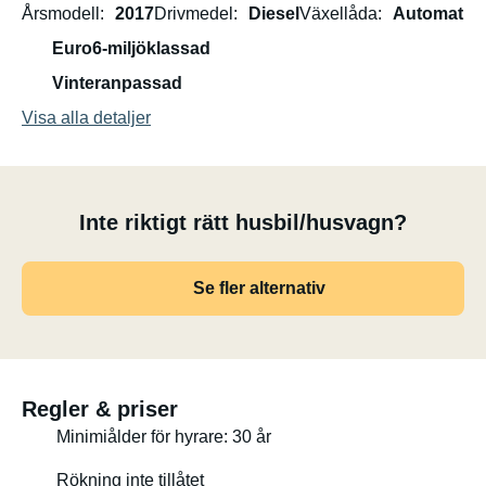
Årsmodell
2017
Drivmedel
Diesel
Växellåda
Automat
Euro6-miljöklassad
Vinteranpassad
Visa alla detaljer
Inte riktigt rätt husbil/husvagn?
Se fler alternativ
Regler & priser
Minimiålder för hyrare: 30 år
Rökning inte tillåtet