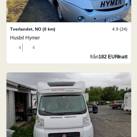
Tverlandet
,
NO
(0 km)
4.9 (24)
Husbil Hymer
4
4
från
182 EUR
/
natt