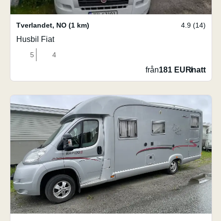
Tverlandet
,
NO
(1 km)
4.9 (14)
Husbil Fiat
5
4
från
181 EUR
/
natt