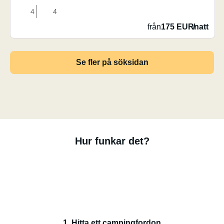
4
4
från
175 EUR
/
natt
Se fler på söksidan
Hur funkar det?
1. Hitta ett campingfordon