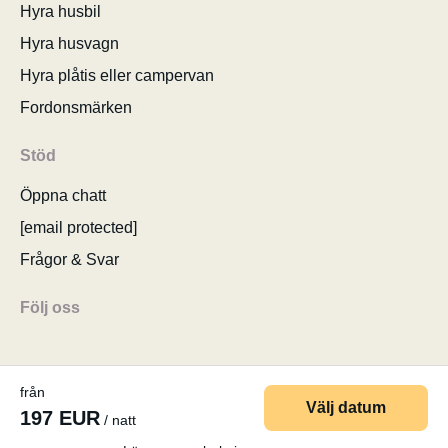
Hyra husbil
Hyra husvagn
Hyra plåtis eller campervan
Fordonsmärken
Stöd
Öppna chatt
[email protected]
Frågor & Svar
Följ oss
från
Välj datum
197 EUR
/ natt
© 2026 MyCamper AG
Användarvillkor
Personuppgifter