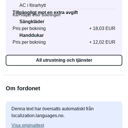
AC i förarhytt
Tillgängligt mot en extra avgift
Kan väljas efter bokningen
Sängkläder
Pris per bokning
+ 18,03 EUR
Handdukar
Pris per bokning
+ 12,02 EUR
All utrustning och tjänster
Om fordonet
Denna text har översatts automatiskt från
localization.languages.no.
Visa originaltext