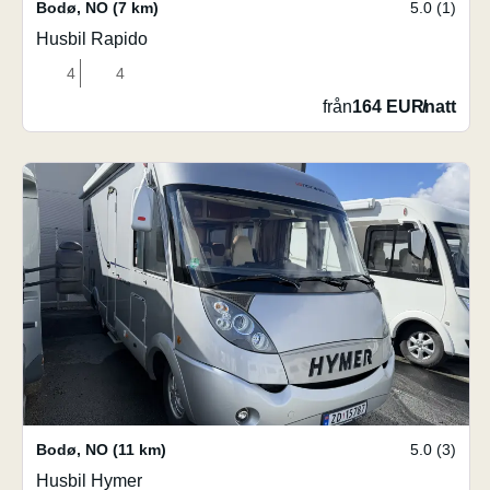
Bodø
,
NO
(7 km)
5.0 (1)
Husbil Rapido
4
4
från
164 EUR
/
natt
Bodø
,
NO
(11 km)
5.0 (3)
Husbil Hymer