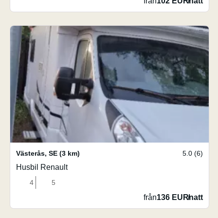
från
102 EUR
/
natt
Västerås
,
SE
(3 km)
5.0 (6)
Husbil Renault
4
5
från
136 EUR
/
natt