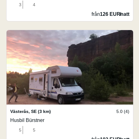
3
4
från
126 EUR
/
natt
Västerås
,
SE
(3 km)
5.0 (4)
Husbil Bürstner
5
5