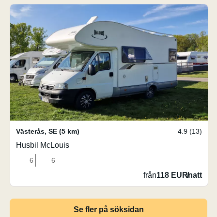
Västerås
,
SE
(5 km)
4.9 (13)
Husbil McLouis
6
6
från
118 EUR
/
natt
Se fler på söksidan