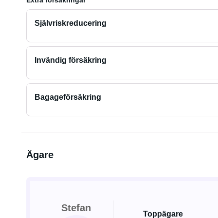
Extra försäkringar
Självriskreducering
Invändig försäkring
Bagageförsäkring
Ägare
Stefan
Toppägare