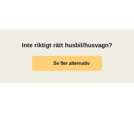
nedre interiören och ett bra urval av köksredskap.
 (ca 190 x 110 cm),
112 cm),
Inte riktigt rätt husbil/husvagn?
skho, dieselvärmare, matplats med vridbara förar- och
llvattentank.
Se fler alternativ
anlig stol.
-radio, navigationssystem, backkamera,