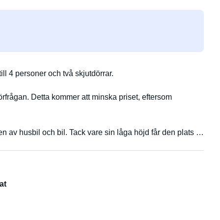
ill 4 personer och två skjutdörrar.
förfrågan. Detta kommer att minska priset, eftersom
 av husbil och bil. Tack vare sin låga höjd får den plats i
er kan sova i taktältet och ytterligare två i den nedre
 snabb pastapaus.
at
kan dra en släpvagn eller cykelställ.