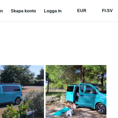
EUR
FI-SV
in
Skapa konto
Logga in