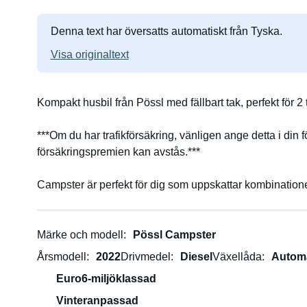
Denna text har översatts automatiskt från Tyska.
Visa originaltext
Kompakt husbil från Pössl med fällbart tak, perfekt för 2 t
***Om du har trafikförsäkring, vänligen ange detta i din 
försäkringspremien kan avstås.***
Campster är perfekt för dig som uppskattar kombinationen
alla parkeringsgarage eller parkeringsplatser. Två person
sovdelen.
Märke och modell
Pössl Campster
Den avtagbara köksenheten kan också användas för en
Årsmodell
2022
Drivmedel
Diesel
Växellåda
Autom
Euro6-miljöklassad
Campster har en dragkrok, vilket gör att du till exempel 
Vinteranpassad