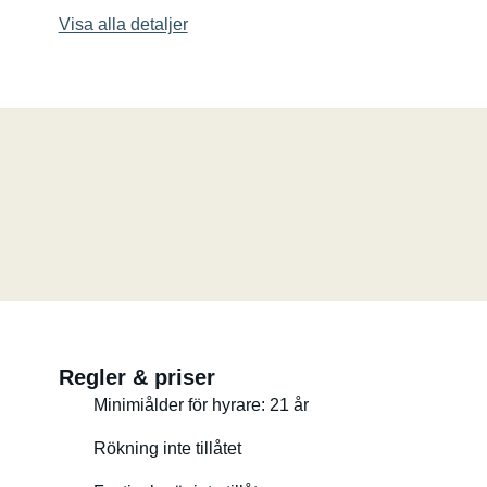
Den levereras också med ett vinterisoleringskit för den 
Visa alla detaljer
Avskildheten är utmärkt tack vare de tonade rutorna.
Bänksits som kan omvandlas till en säng för 2 personer
Höjbart tak med en extra säng för 2 personer (ca 212 x 
Kompakt kök med 2-lågig spis, kompressorkylbox och di
passagerarsäten, 10-liters färskvattentank + 10-liters spi
Utvändigt har den ett extra bord, två stora stolar och en v
8-växlad automatlåda, luftkonditionering i hytten, DAB
Nyttolast ca 490 kg.
Regler & priser
Minimiålder för hyrare: 21 år
Rökning inte tillåtet