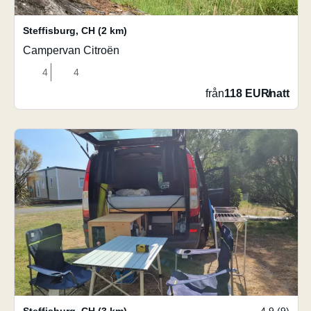
Steffisburg
,
CH
(2 km)
Campervan Citroën
4
4
från
118 EUR
/
natt