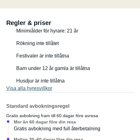
Markis
Parkeringsplats för egen bil
Bord, stolar
Regler & priser
El (via kabel eller batteri)
Minimiålder för hyrare: 21 år
Vatten och gas
Tillbehör (utjämningsramper, förlängningssladd, kablar,
Rökning inte tillåtet
uttagsadaptrar, verktyg och andra campingprylar)
Festivaler är inte tillåtna
Sängkläder och linne (om så önskas)
Barn under 12 år gamla är tillåtna
Ha det så kul!
Husdjur är inte tillåtna
Visa alla hyresvillkor
Standard avbokningsregel
Gratis avbokning fram till 60 dagar före avresa
Mer än 60 dagar före din resa
Gratis avbokning med full återbetalning
Mellan 30–60 dagar före din resa