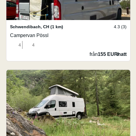
Schwendibach
,
CH
(1 km)
4.3 (3)
Campervan Pössl
4
4
från
155 EUR
/
natt