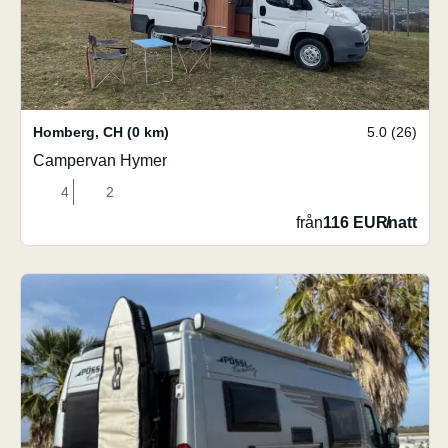
Homberg
,
CH
(0 km)
5.0 (26)
Campervan Hymer
4
2
från
116 EUR
/
natt