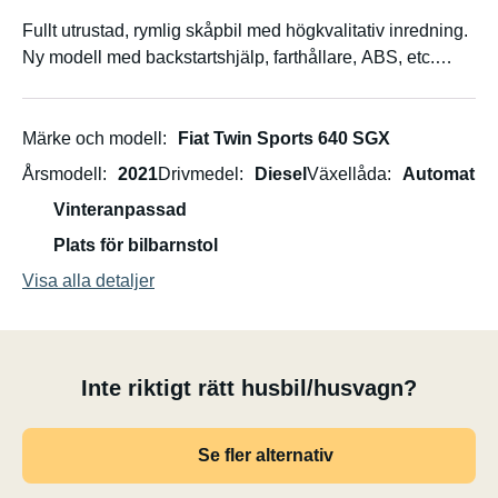
Fullt utrustad, rymlig skåpbil med högkvalitativ inredning.
Ny modell med backstartshjälp, farthållare, ABS, etc.
2,3-litersmotorn med 165 hk säkerställer bra acceleration
och är kraftfull i bergen. Bekväm, stor säng (på längden)
Märke och modell
Fiat Twin Sports 640 SGX
för en vilsam sömn, även för längre gäster.
Årsmodell
2021
Drivmedel
Diesel
Växellåda
Automat
Vinteranpassad
Fullt utrustat kök. Stort kylskåp med frysfack.
Plats för bilbarnstol
Gott om förvaringsutrymme, allt är lätt att använda och
Visa alla detaljer
perfekt för campingnybörjare.
Extravärmare: dieseldriven och därför alltid tillgänglig.
Inte riktigt rätt husbil/husvagn?
Allt inkluderat:
Se fler alternativ
Heltäckande försäkring
Cykelställ (2 eller 4 cyklar finns, fälls ner åt sidan)