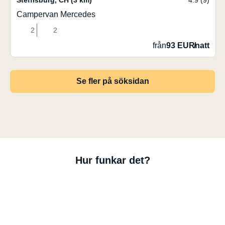
Steffisburg
,
CH
(3 km)
4.9 (9)
Campervan Mercedes
2
2
från
93 EUR
/
natt
Se fler på söksidan
Hur funkar det?