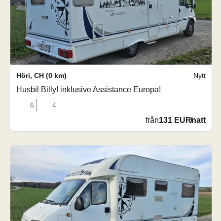
Höri
,
CH
(0 km)
Nytt
Husbil Billy! inklusive Assistance Europa!
6
4
från
131 EUR
/
natt