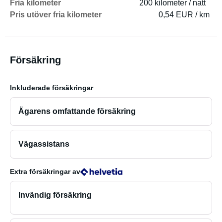
Fria kilometer
200 kilometer / natt
framsätespassagerare, tillsammans med den (relativt)
Pris utöver fria kilometer
0,54 EUR / km
kraftfulla 2,8L dieselmotorn, kompletterar körupplevelsen.
En backkamera och ett fjärrstyrt centrallås som även
inkluderar bodelsdörren (!) ger aktiv och passiv säkerhet.
Försäkring
En hållare för två cyklar (även lämplig för elcyklar!) eller
Inkluderade försäkringar
skotrar med en maximal belastning på upp till 130 kg
ingår.
Ägarens omfattande försäkring
Observera: Monteringssystemet måste anpassas
individuellt till de två cyklarna som transporteras (inget
Vägassistans
standardsystem ingår!). Jag hjälper gärna till med detta
vid behov.
Extra försäkringar
av
300W solcellssystemet, tillsammans med de två nya,
Invändig försäkring
stora fritidsbatterierna (2 x 120Ah) och 1500W ren
sinusvågsomvandlare, gör dig oberoende av