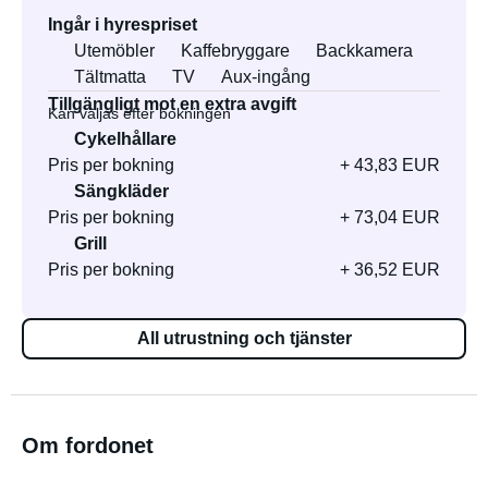
Ingår i hyrespriset
Utemöbler
Kaffebryggare
Backkamera
Tältmatta
TV
Aux-ingång
Tillgängligt mot en extra avgift
Kan väljas efter bokningen
Cykelhållare
Pris per bokning
+ 43,83 EUR
Sängkläder
Pris per bokning
+ 73,04 EUR
Grill
Pris per bokning
+ 36,52 EUR
All utrustning och tjänster
Om fordonet