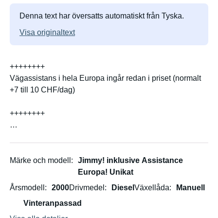
Denna text har översatts automatiskt från Tyska.
Visa originaltext
++++++++
Vägassistans i hela Europa ingår redan i priset (normalt
+7 till 10 CHF/dag)
++++++++
Jimmy, den oberoende!
Med JIMMY kan äventyret börja. Han är redo! Är du?
Märke och modell
Jimmy! inklusive Assistance
Europa! Unikat
JIMMY har en helt specialdesignad exteriör. Detta gör
Årsmodell
2000
Drivmedel
Diesel
Växellåda
Manuell
honom unik... precis som din semester ska vara!
Vinteranpassad