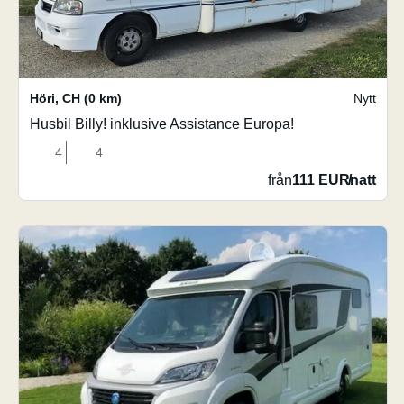
Höri
,
CH
(0 km)
Nytt
Husbil Billy! inklusive Assistance Europa!
4
4
från
111 EUR
/
natt