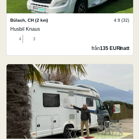
Bülach
,
CH
(2 km)
4.9 (32)
Husbil Knaus
4
3
från
135 EUR
/
natt