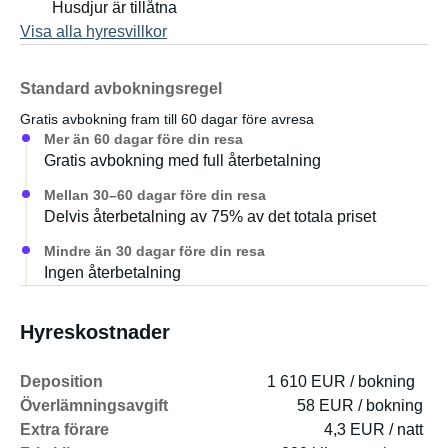
Husdjur är tillåtna
Visa alla hyresvillkor
Några specialfunktioner eller utrustning:
NESPRESSO kapselkaffemaskin
Standard avbokningsregel
Gratis avbokning fram till 60 dagar före avresa
Multimediasystem (Android) med 10-tums pekskärm i
Mer än 60 dagar före din resa
förarhytten:
Gratis avbokning med full återbetalning
Navigationssystem, DAB+ digitalradio (och analog radio),
Mellan 30–60 dagar före din resa
mediauppspelning (ljud/video, etc.) via USB, Bluetooth-
Delvis återbetalning av 75% av det totala priset
musik (spela musik direkt från din telefon!), Bluetooth
handsfree-system, etc. etc.
Mindre än 30 dagar före din resa
Ingen återbetalning
Underhållningssystemet kan också avnjutas när som
helst med hjälp av fritidsbatterierna i bodelen via en enkel
Hyreskostnader
brytare (-> ingen anledning att oroa sig för att startbatteriet
laddas ur!).
Deposition
1 610 EUR / bokning
Överlämningsavgift
58 EUR / bokning
De bekväma sätena med armstöd, servostyrning,
Extra förare
4,3 EUR / natt
elfönsterhissar och separata fläktar för förare och