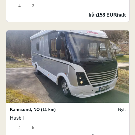
4
3
från
158 EUR
/
natt
Karmsund
,
NO
(11 km)
Nytt
Husbil
4
5