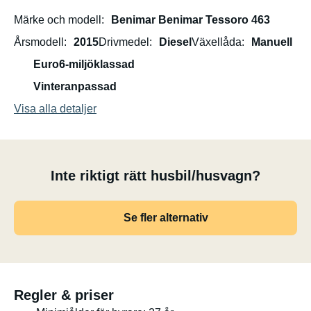
Märke och modell
Benimar Benimar Tessoro 463
Årsmodell
2015
Drivmedel
Diesel
Växellåda
Manuell
Euro6-miljöklassad
Vinteranpassad
Visa alla detaljer
Inte riktigt rätt husbil/husvagn?
Se fler alternativ
Regler & priser