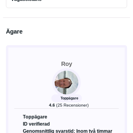
Ägare
Roy
Toppägare
4.6
(25 Recensioner)
Toppägare
ID verifierad
Genomsnittlig svarstid: Inom två timmar