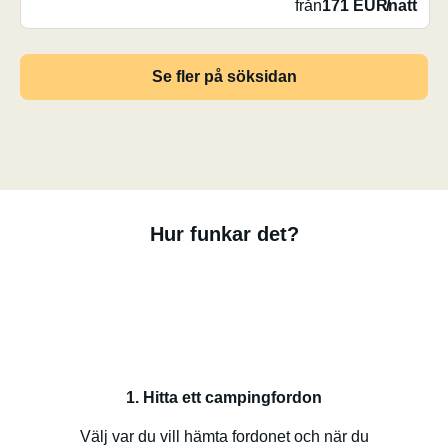
från
171 EUR
/
natt
Se fler på söksidan
Hur funkar det?
1. Hitta ett campingfordon
Välj var du vill hämta fordonet och när du