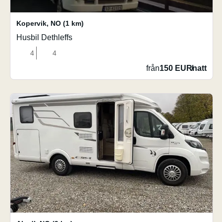
Kopervik
,
NO
(1 km)
Husbil Dethleffs
4
4
från
150 EUR
/
natt