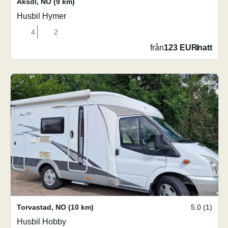
Aksdl
,
NO
(9 km)
Husbil Hymer
4
2
från
123 EUR
/
natt
Torvastad
,
NO
(10 km)
5.0 (1)
Husbil Hobby