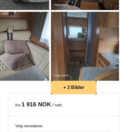
+ 3 Bilder
1 916 NOK
fra
/ natt
Velg reisedatoer