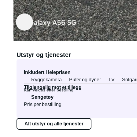
Leies ut av Johnny
Verifisert eier
Utstyr og tjenester
Inkludert i leieprisen
Ryggekamera
Puter og dyner
TV
Solgar
Tilgjengelig mot et tillegg
Kan velges etter bestilling
Sengetøy
Pris per bestilling
Alt utstyr og alle tjenester