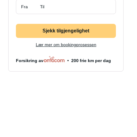
Fra
Til
Sjekk tilgjengelighet
Lær mer om bookingprosessen
Forsikring av
200 frie km per dag