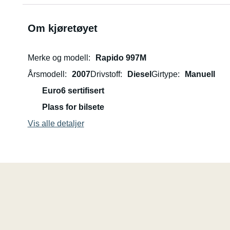
Om kjøretøyet
Merke og modell
Rapido 997M
Årsmodell
2007
Drivstoff
Diesel
Girtype
Manuell
Euro6 sertifisert
Plass for bilsete
Vis alle detaljer