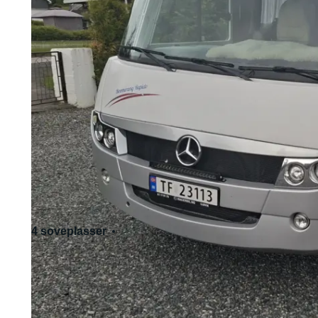
4 soveplasser
4 sitteplasser
Standard førerkort - Kat. B