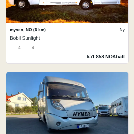
mysen
,
NO
(6 km)
Ny
Bobil Sunlight
4
4
fra
1 858 NOK
/
natt