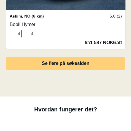
Askim
,
NO
(6 km)
5.0 (2)
Bobil Hymer
4
4
fra
1 587 NOK
/
natt
Se flere på søkesiden
Hvordan fungerer det?