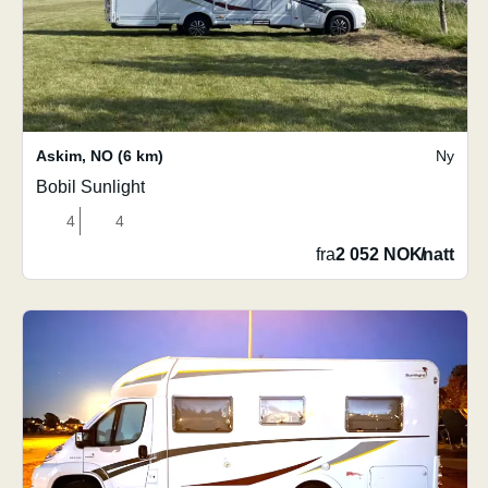
Askim
,
NO
(6 km)
Ny
Bobil Sunlight
4
4
fra
2 052 NOK
/
natt