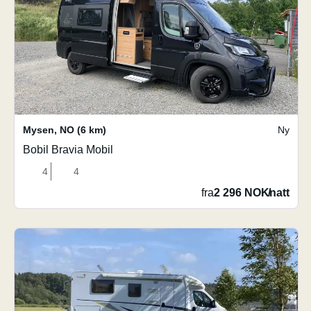
Mysen
,
NO
(6 km)
Ny
Bobil Bravia Mobil
4
4
fra
2 296 NOK
/
natt