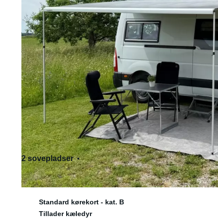
2 sovepladser
3 siddepladser
Standard kørekort - kat. B
Tillader kæledyr