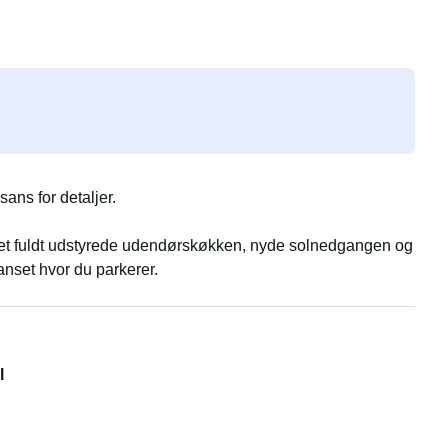
ns for detaljer.
det fuldt udstyrede udendørskøkken, nyde solnedgangen og
nset hvor du parkerer.
l