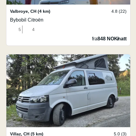
Valbroye
,
CH
(4 km)
4.8 (22)
Bybobil Citroën
5
4
fra
848 NOK
/
natt
Villaz
,
CH
(5 km)
5.0 (3)