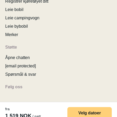
Registrer kjøretøyet ditt
Leie bobil
Leie campingvogn
Leie bybobil
Merker
Støtte
Åpne chatten
[email protected]
Spørsmål & svar
Følg oss
fra
Velg datoer
1 519 NOK
/ natt