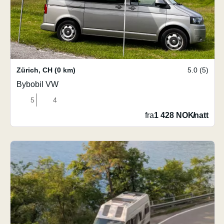
Zürich
,
CH
(0 km)
5.0 (5)
Bybobil VW
5
4
fra
1 428 NOK
/
natt