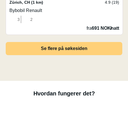
Zürich
,
CH
(1 km)
4.9 (19)
Bybobil Renault
3
2
fra
691 NOK
/
natt
Se flere på søkesiden
Hvordan fungerer det?