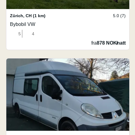
Zürich
,
CH
(1 km)
5.0 (7)
Bybobil VW
5
4
fra
878 NOK
/
natt