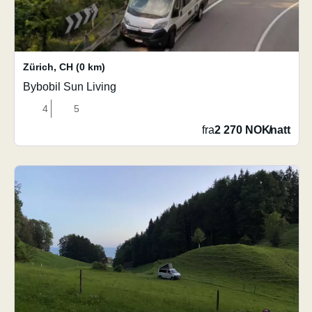
Zürich
,
CH
(0 km)
Bybobil Sun Living
4
5
fra
2 270 NOK
/
natt