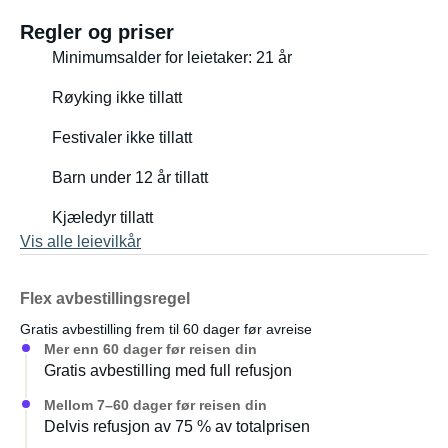
Hei kjære besøkende
Regler og priser
Minimumsalder for leietaker: 21 år
Jeg er Jack fra Liechtenstein.
Røyking ikke tillatt
Jeg er 30 år gammel, og jeg har bodd i Zürich i et år nå.
Festivaler ikke tillatt
Campingvognen min er nesten like gammel som meg.
Barn under 12 år tillatt
Han er liten og herlig, alltid god for en kort eller lang tur.
Siden den er så gammel, er det nesten ingenting som kan
Kjæledyr tillatt
gå i stykker. Jeg kjørte tusenvis av kilometer uten
Vis alle leievilkår
problemer, og jeg har kjørt på tre.
Flex avbestillingsregel
Mange har allerede leid den offline, og i deres øyne har
Gratis avbestilling frem til 60 dager før avreise
det alltid vært en fryd.
Mer enn 60 dager før reisen din
Gratis avbestilling med full refusjon
Selv liker jeg å jobbe med den og endre små detaljer for å
gjøre den enda mer komfortabel.
Mellom 7–60 dager før reisen din
Delvis refusjon av 75 % av totalprisen