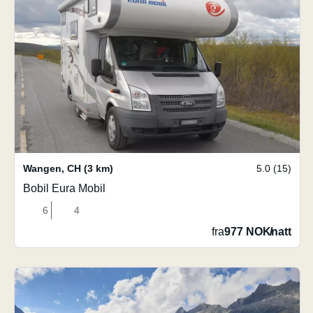
Wangen
,
CH
(3 km)
5.0 (15)
Bobil Eura Mobil
6
4
fra
977 NOK
/
natt