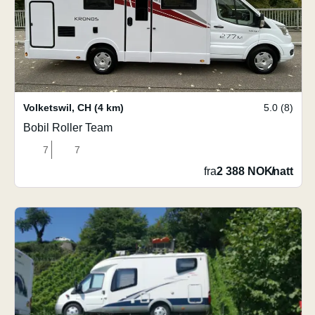
Volketswil
,
CH
(4 km)
5.0 (8)
Bobil Roller Team
7
7
fra
2 388 NOK
/
natt