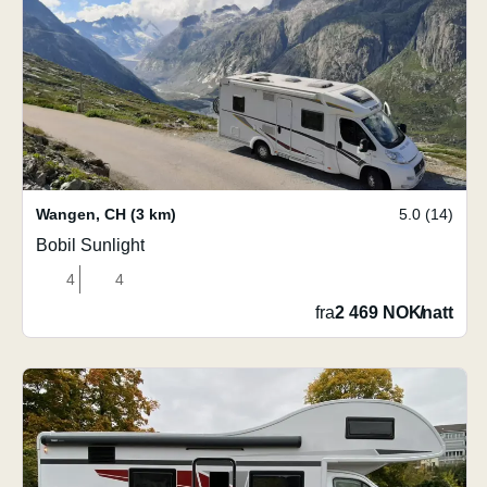
Wangen
,
CH
(3 km)
5.0 (14)
Bobil Sunlight
4
4
fra
2 469 NOK
/
natt