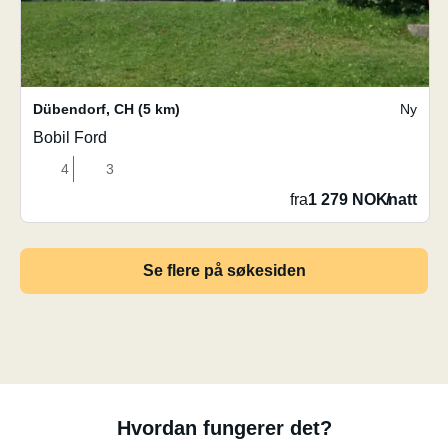
Dübendorf
,
CH
(5 km)
Ny
Bobil Ford
4
3
fra
1 279 NOK
/
natt
Se flere på søkesiden
Hvordan fungerer det?