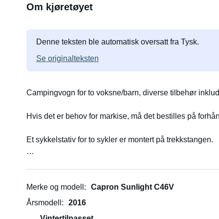
Om kjøretøyet
Denne teksten ble automatisk oversatt fra Tysk.
Se originalteksten
Campingvogn for to voksne/barn, diverse tilbehør inklud
Hvis det er behov for markise, må det bestilles på forh
Et sykkelstativ for to sykler er montert på trekkstangen.
Sidespeil for trekkbilen er inkludert.
Merke og modell
Capron Sunlight C46V
Årsmodell
2016
Vintertilpasset