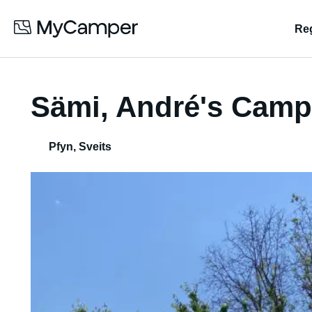
Reg
Sämi, André's Cam
Pfyn
,
Sveits