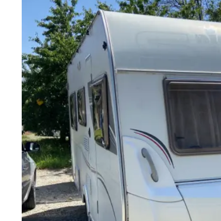
4 soveplasser
Nødvendig førerkort avhenger av tauekjøretøyet
Umiddelbar bestilling