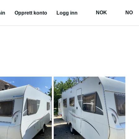
NOK
NO
in
Opprett konto
Logg inn