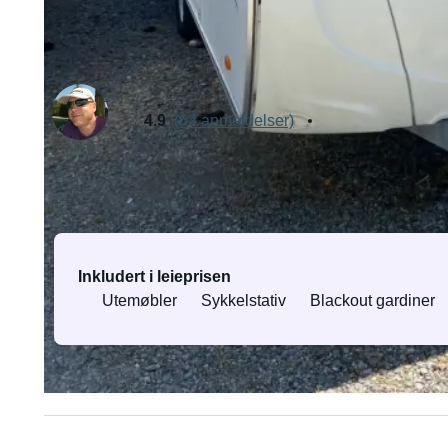
Umiddelbar bekreftelse uten godkjenning fra eier
Leies ut av André
Toppeier
4.9
(62 anmeldelser)
Utstyr og tjenester
Inkludert i leieprisen
Utemøbler
Sykkelstativ
Blackout gardiner
Alt utstyr og alle tjenester