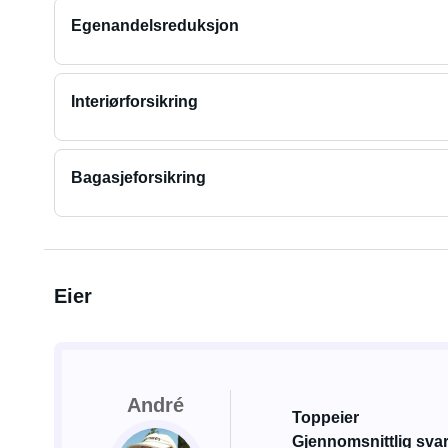
Egenandelsreduksjon
Interiørforsikring
Bagasjeforsikring
Eier
André
Toppeier
Gjennomsnittlig svart