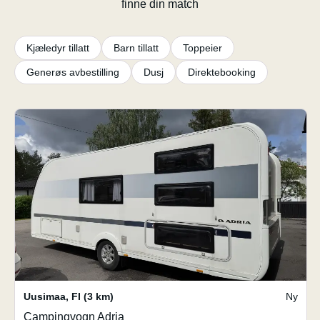
finne din match
Kjæledyr tillatt
Barn tillatt
Toppeier
Generøs avbestilling
Dusj
Direktebooking
Uusimaa
,
FI
(3 km)
Ny
Campingvogn Adria