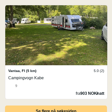
Vantaa
,
FI
(5 km)
5.0 (2)
Campingvogn Kabe
9
fra
903 NOK
/
natt
Se flere på søkesiden