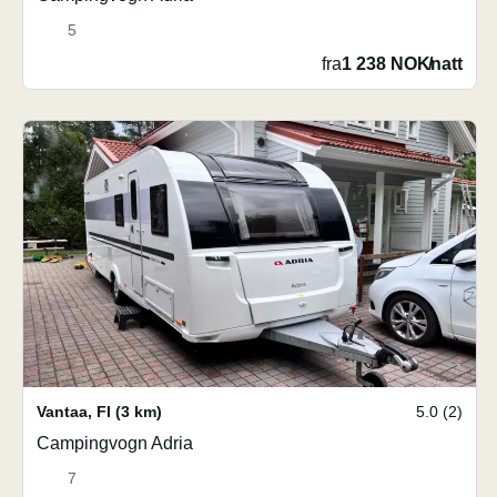
5
fra
1 238 NOK
/
natt
Vantaa
,
FI
(3 km)
5.0 (2)
Campingvogn Adria
7