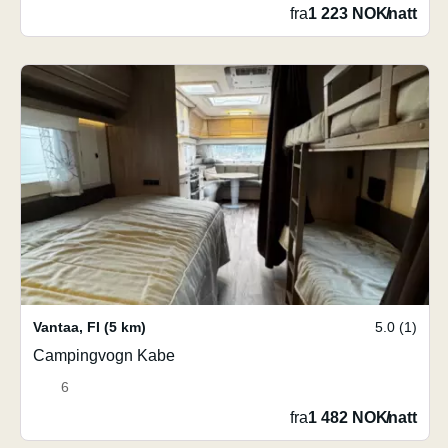
fra
1 223 NOK
/
natt
Vantaa
,
FI
(5 km)
5.0 (1)
Campingvogn Kabe
6
fra
1 482 NOK
/
natt