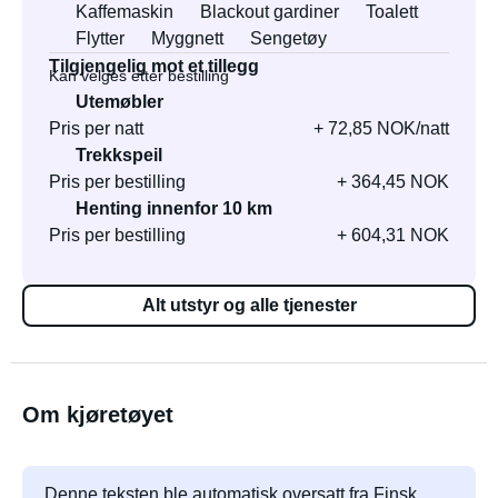
Kaffemaskin
Blackout gardiner
Toalett
Flytter
Myggnett
Sengetøy
Tilgjengelig mot et tillegg
Kan velges etter bestilling
Utemøbler
Pris per natt
+ 72,85 NOK/natt
Trekkspeil
Pris per bestilling
+ 364,45 NOK
Henting innenfor 10 km
Pris per bestilling
+ 604,31 NOK
Alt utstyr og alle tjenester
Om kjøretøyet
Denne teksten ble automatisk oversatt fra Finsk.