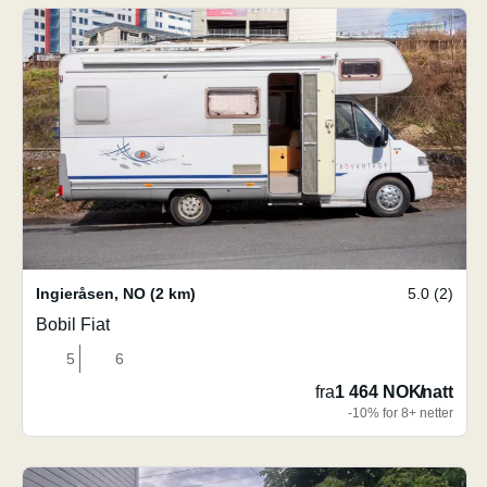
Ingieråsen
,
NO
(2 km)
5.0 (2)
Bobil Fiat
5
6
fra
1 464 NOK
/
natt
-10% for 8+ netter