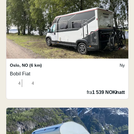
Oslo
,
NO
(6 km)
Ny
Bobil Fiat
4
4
fra
1 539 NOK
/
natt