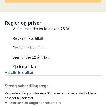
-Nye sommerdekk 12/22
-Vinterdekk
-LED-lys i hele bodel
-Smart brytere for styring av flere lys
Regler og priser
-Mange 230v uttak
Minimumsalder for leietaker: 25 år
-Elektrisk stigtrinn
-ryggekamera med sladrespeil funksjon
Røyking ikke tillatt
-Dab+
Festivaler ikke tillatt
-Navigasjon
-Cruisecontroll
Barn under 12 år tillatt
- Diverse camping utstyr følger med som strømkabel ,
nivåklosser , støttebein osv ..
Kjæledyr tillatt
Stort og romslig bad med toalett, dusj og vask.
Vis alle leievilkår
Streng avbestillingsregel
Ved avbestilling mindre enn 30 dager før reisens start vil hele
beløpet bli belastet.
Mer enn 30 dager før reisen din