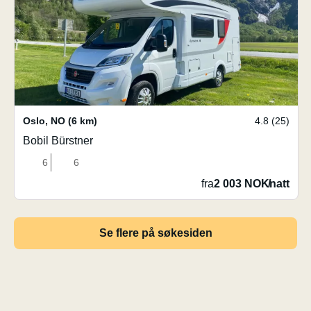
Oslo
,
NO
(6 km)
4.8 (25)
Bobil Bürstner
6
6
fra
2 003 NOK
/
natt
Se flere på søkesiden