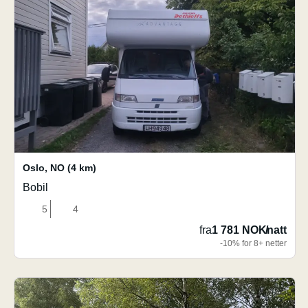
Oslo
,
NO
(4 km)
Bobil
5
4
fra
1 781 NOK
/
natt
-10% for 8+ netter