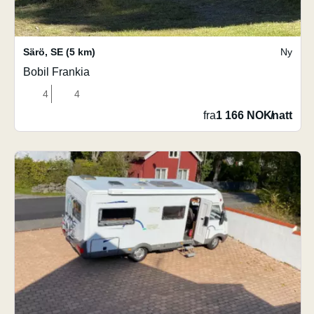
Särö
,
SE
(5 km)
Ny
Bobil Frankia
4
4
fra
1 166 NOK
/
natt