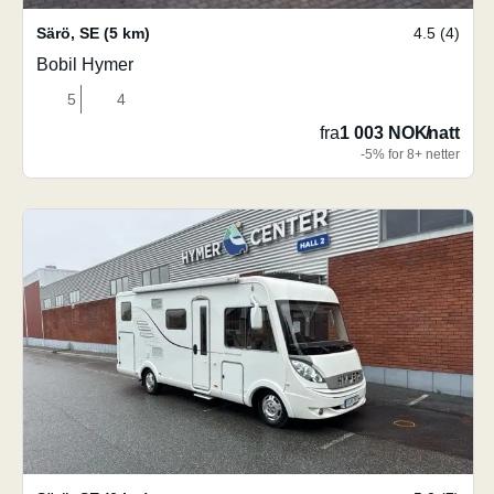
Särö
,
SE
(5 km)
4.5 (4)
Bobil Hymer
5
4
fra
1 003 NOK
/
natt
-5% for 8+ netter