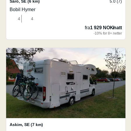
Särö
,
SE
(6 km)
5.0 (7)
Bobil Hymer
4
4
fra
1 929 NOK
/
natt
-10% for 8+ netter
Askim
,
SE
(7 km)