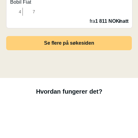
Bobil Fiat
4
7
fra
1 811 NOK
/
natt
Se flere på søkesiden
Hvordan fungerer det?