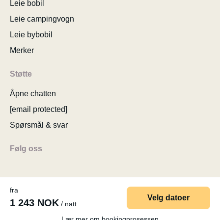
Leie bobil
Leie campingvogn
Leie bybobil
Merker
Støtte
Åpne chatten
[email protected]
Spørsmål & svar
Følg oss
fra
Velg datoer
1 243 NOK
/ natt
© 2026 MyCamper AG
Brukervilkår
Personopplysninger
Firmaopplysninger
Sitemap
Endre samtykke til cookies
Lær mer om bookingprosessen