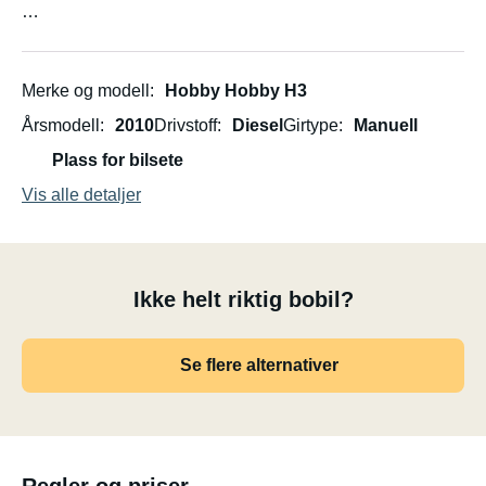
Sykkelstativ for 4 sykler.
Merke og modell
Hobby Hobby H3
Årsmodell
2010
Drivstoff
Diesel
Girtype
Manuell
Plass for bilsete
Vis alle detaljer
Ikke helt riktig bobil?
Se flere alternativer