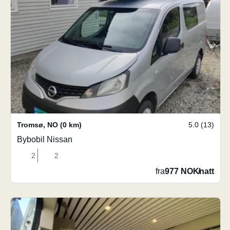
Tromsø
,
NO
(0 km)
5.0 (13)
Bybobil Nissan
2
2
fra
977 NOK
/
natt