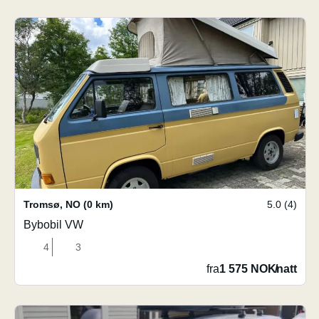
Tromsø
,
NO
(0 km)
5.0 (4)
Bybobil VW
4
3
fra
1 575 NOK
/
natt