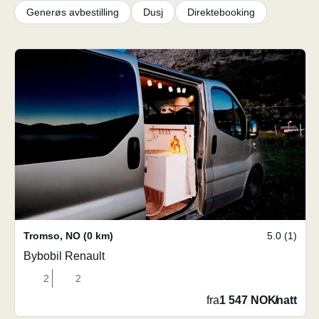
Generøs avbestilling
Dusj
Direktebooking
Tromso
,
NO
(0 km)
5.0 (1)
Bybobil Renault
2
2
fra
1 547 NOK
/
natt