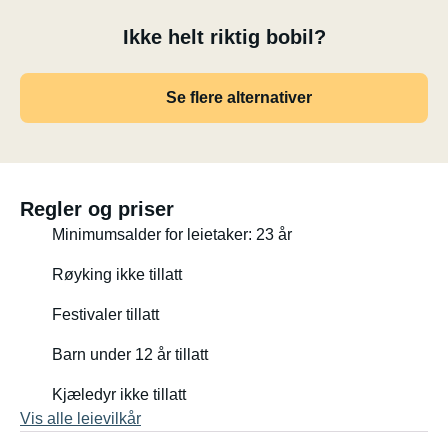
Kjøkken
Ikke helt riktig bobil?
Dobbel gassbrenner
Vask med kaldt vann
Se flere alternativer
Kjøleskap
Avtrekksvifte
LED-belysning
Skuffer og skapoppbevaring
12 L ferskvannstank og 12 L avfallstank
Regler og priser
Spisebord / arbeidsbenk
Minimumsalder for leietaker: 23 år
Oppholdsrom
Røyking ikke tillatt
Festivaler tillatt
Komfortabel benkesete som kan gjøres om til seng
God oppbevaring
Barn under 12 år tillatt
Høy garderobe med kroker (plass til jakker og
ryggsekker)
Kjæledyr ikke tillatt
Isolert gulv, tak og vegger
Vis alle leievilkår
LED-belysning overalt