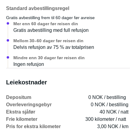
Standard avbestillingsregel
Elektrisk anlegg
Gratis avbestilling frem til 60 dager før avreise
Mer enn 60 dager før reisen din
Dedikert fritidsbatteri
Gratis avbestilling med full refusjon
Batterilader
Hovedbryter
Mellom 30–60 dager før reisen din
Voltmeter og amperemeter
Delvis refusjon av 75 % av totalprisen
USB-ladeuttak
Mindre enn 30 dager før reisen din
Ingen refusjon
Oppvarming
Leiekostnader
Dieselvarmer – ideell for vinter- og nordnorske forhold
Depositum
0 NOK / bestilling
Overleveringsgebyr
0 NOK / bestilling
Ekstra sjåfør
40 NOK / natt
Frie kilometer
300 kilometer / natt
Pris for ekstra kilometer
3,00 NOK / km