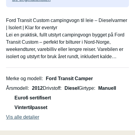
Ford Transit Custom campingvogn til leie – Dieselvarmer
| Isolert | Klar for eventyr
Lei en praktisk, fullt utstyrt campingvogn bygget på Ford
Transit Custom – perfekt for bilturer i Nord-Norge,
weekendturer, varebilliv eller lengre reiser. Varebilen er
isolert og utstyrt for bruk året rundt, inkludert kalde
værforhold, med smarte planløsninger og rikelig med
oppbevaringsplass.
Kjøretøy
Merke og modell
Ford Transit Camper
Årsmodell
2012
Drivstoff
Diesel
Girtype
Manuell
Ford Transit Custom, 2012, 2,2L diesel, 100 hk
Euro6 sertifisert
Manuell girkasse, forhjulsdrift
Lengde 497 cm · Bredde 203 cm
Vintertilpasset
3 registrerte seter · Plass til 2 (dobbeltseng)
Vis alle detaljer
Velholdt, nylig EU-godkjent, med nyere bremser og turbo