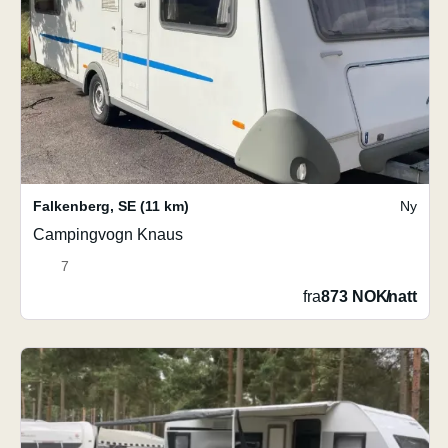
Falkenberg
,
SE
(11 km)
Ny
Campingvogn Knaus
7
fra
873 NOK
/
natt