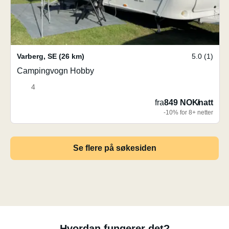
Varberg
,
SE
(26 km)
5.0 (1)
Campingvogn Hobby
4
fra
849 NOK
/
natt
-10% for 8+ netter
Se flere på søkesiden
Hvordan fungerer det?