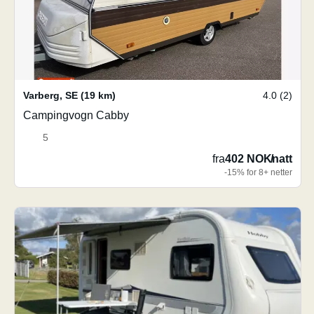
Varberg
,
SE
(19 km)
4.0 (2)
Campingvogn Cabby
5
fra
402 NOK
/
natt
-15% for 8+ netter