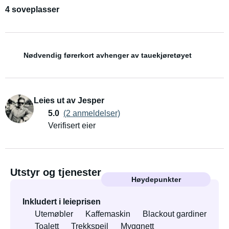
4 soveplasser
Nødvendig førerkort avhenger av tauekjøretøyet
Leies ut av Jesper
5.0
(2 anmeldelser)
Verifisert eier
Utstyr og tjenester
Høydepunkter
Inkludert i leieprisen
Utemøbler
Kaffemaskin
Blackout gardiner
Toalett
Trekkspeil
Myggnett