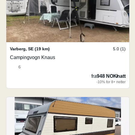
Varberg
,
SE
(19 km)
5.0 (1)
Campingvogn Knaus
6
fra
948 NOK
/
natt
-10% for 8+ netter