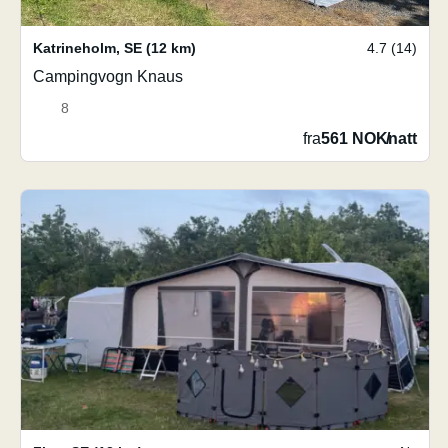
Katrineholm
,
SE
(12 km)
4.7 (14)
Campingvogn Knaus
8
fra
561 NOK
/
natt