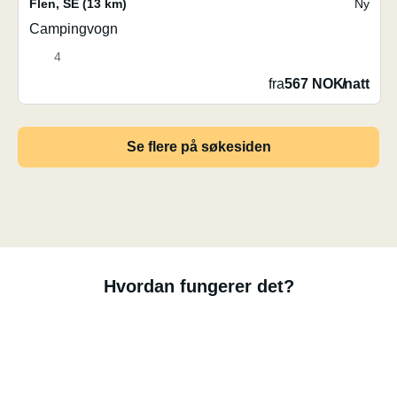
Flen
,
SE
(13 km)
Ny
Campingvogn
4
fra
567 NOK
/
natt
Se flere på søkesiden
Hvordan fungerer det?