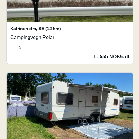
Katrineholm
,
SE
(12 km)
Campingvogn Polar
5
fra
555 NOK
/
natt