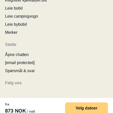
Registrer kjøretøyet ditt
Leie bobil
Leie campingvogn
Leie bybobil
Merker
Støtte
Åpne chatten
[email protected]
Spørsmål & svar
Følg oss
fra
Velg datoer
873 NOK
/ natt
© 2026 MyCamper AG
Brukervilkår
Personopplysninger