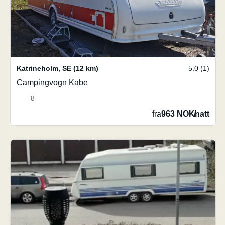
Katrineholm
,
SE
(12 km)
5.0 (1)
Campingvogn Kabe
8
fra
963 NOK
/
natt