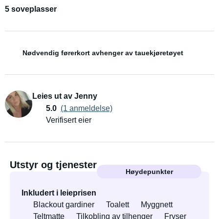
5 soveplasser
Nødvendig førerkort avhenger av tauekjøretøyet
Leies ut av Jenny
5.0
(1 anmeldelse)
Verifisert eier
Utstyr og tjenester
Høydepunkter
Inkludert i leieprisen
Blackout gardiner
Toalett
Myggnett
Teltmatte
Tilkobling av tilhenger
Fryser