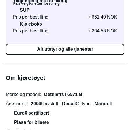
Tilgjengelig mot et tillegg
Kan velges etter bestilling
SUP
Pris per bestilling
+ 661,40 NOK
Kjøleboks
Pris per bestilling
+ 264,56 NOK
Alt utstyr og alle tjenester
Om kjøretøyet
Merke og modell
Dethleffs I 6571 B
Årsmodell
2004
Drivstoff
Diesel
Girtype
Manuell
Euro6 sertifisert
Plass for bilsete