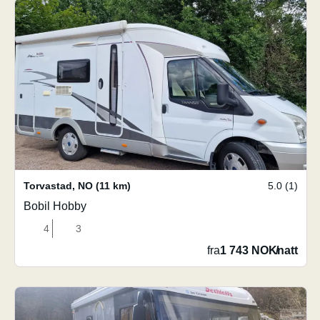
Torvastad
,
NO
(11 km)
5.0 (1)
Bobil Hobby
4
3
fra
1 743 NOK
/
natt