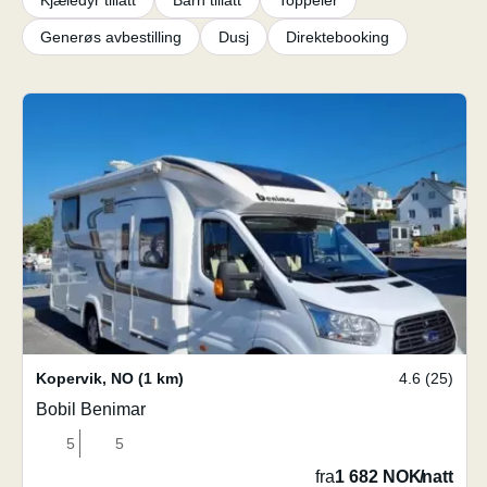
Kjæledyr tillatt
Barn tillatt
Toppeier
Generøs avbestilling
Dusj
Direktebooking
Kopervik
,
NO
(1 km)
4.6 (25)
Bobil Benimar
5
5
fra
1 682 NOK
/
natt