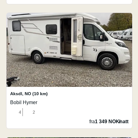
Aksdl
,
NO
(10 km)
Bobil Hymer
4
2
fra
1 349 NOK
/
natt