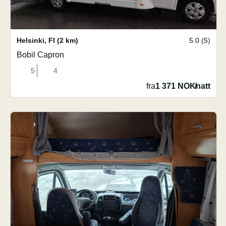
Helsinki
,
FI
(2 km)
5.0 (5)
Bobil Capron
5
4
fra
1 371 NOK
/
natt