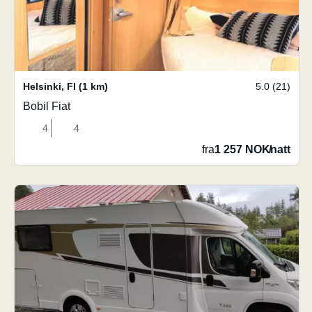
Helsinki
,
FI
(1 km)
5.0 (21)
Bobil Fiat
4
4
fra
1 257 NOK
/
natt