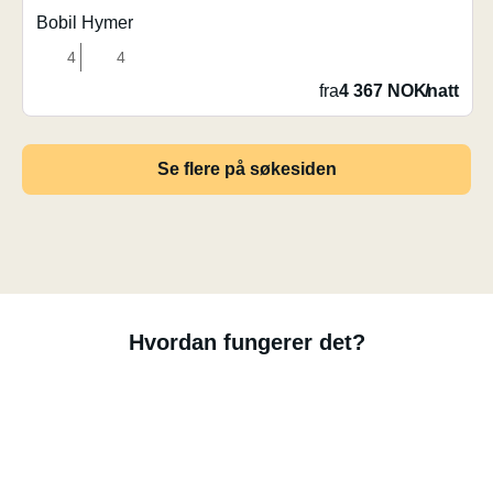
Bobil Hymer
4
4
fra
4 367 NOK
/
natt
Se flere på søkesiden
Hvordan fungerer det?