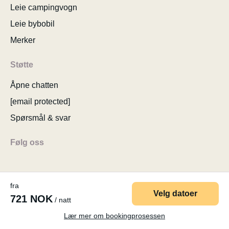
Leie campingvogn
Leie bybobil
Merker
Støtte
Åpne chatten
[email protected]
Spørsmål & svar
Følg oss
fra
Velg datoer
721 NOK
/ natt
© 2026 MyCamper AG
Brukervilkår
Personopplysninger
Firmaopplysninger
Sitemap
Endre samtykke til cookies
Lær mer om bookingprosessen