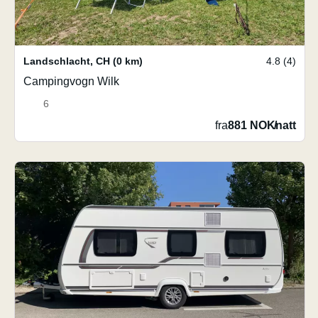
Landschlacht
,
CH
(0 km)
4.8 (4)
Campingvogn Wilk
6
fra
881 NOK
/
natt