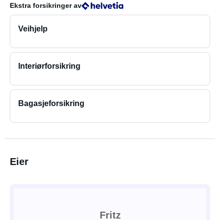
Ekstra forsikringer
av
Veihjelp
Interiørforsikring
Bagasjeforsikring
Eier
Fritz