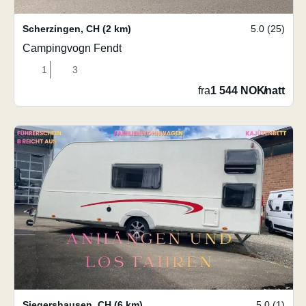
Scherzingen
,
CH
(2 km)
5.0 (25)
Campingvogn Fendt
1
3
fra
1 544 NOK
/
natt
Siegershausen
,
CH
(6 km)
5.0 (1)