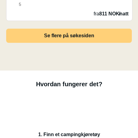
5
fra
811 NOK
/
natt
Se flere på søkesiden
Hvordan fungerer det?
1. Finn et campingkjøretøy