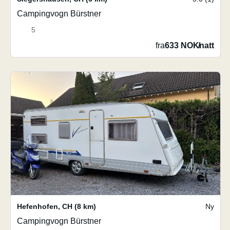
Campingvogn Bürstner
5
fra
633 NOK
/
natt
Hefenhofen
,
CH
(8 km)
Ny
Campingvogn Bürstner