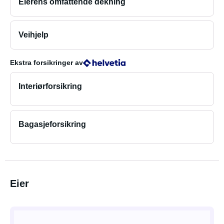
Eierens omfattende dekning
Veihjelp
Ekstra forsikringer
av
Interiørforsikring
Bagasjeforsikring
Eier