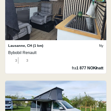
Lausanne
,
CH
(1 km)
Ny
Bybobil Renault
3
3
fra
1 877 NOK
/
natt