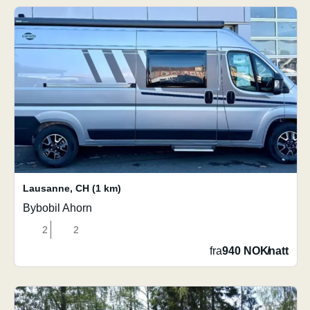
Lausanne
,
CH
(1 km)
Bybobil Ahorn
2
2
fra
940 NOK
/
natt