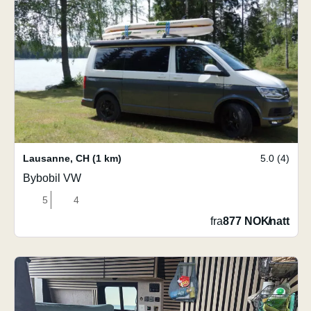
Lausanne
,
CH
(1 km)
5.0 (4)
Bybobil VW
5
4
fra
877 NOK
/
natt