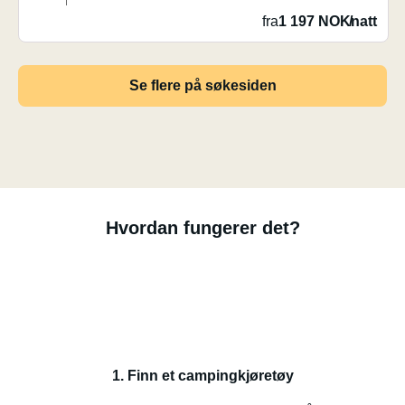
fra
1 197 NOK
/
natt
Se flere på søkesiden
Hvordan fungerer det?
1. Finn et campingkjøretøy