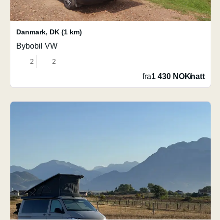
Danmark
,
DK
(1 km)
Bybobil VW
2
2
fra
1 430 NOK
/
natt