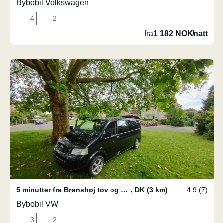
Bybobil Volkswagen
4
2
fra
1 182 NOK
/
natt
5 minutter fra Brønshøj tov og bus plads.
,
DK
(3 km)
4.9 (7)
Bybobil VW
3
2