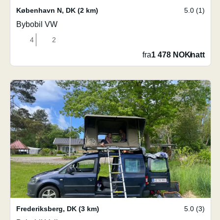
København N
,
DK
(2 km)
5.0 (1)
Bybobil VW
4
2
fra
1 478 NOK
/
natt
Frederiksberg
,
DK
(3 km)
5.0 (3)