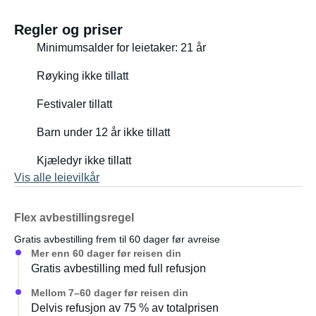
Regler og priser
- Ingen klimaanlegg; det blir varmt under kjøreturen om
Minimumsalder for leietaker: 21 år
sommeren.
Røyking ikke tillatt
- Fullt utstyrt.
Festivaler tillatt
- Har noen få bulker.
Barn under 12 år ikke tillatt
Kjæledyr ikke tillatt
Vis alle leievilkår
Flex avbestillingsregel
Gratis avbestilling frem til 60 dager før avreise
Mer enn 60 dager før reisen din
Gratis avbestilling med full refusjon
Mellom 7–60 dager før reisen din
Delvis refusjon av 75 % av totalprisen