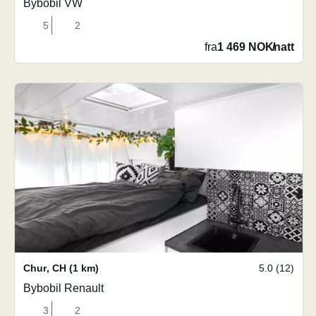
Bybobil VW
5
2
fra
1 469 NOK
/
natt
Chur
,
CH
(1 km)
5.0 (12)
Bybobil Renault
3
2