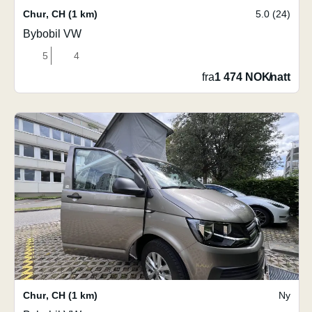
Chur
,
CH
(1 km)
5.0 (24)
Bybobil VW
5
4
fra
1 474 NOK
/
natt
Chur
,
CH
(1 km)
Ny