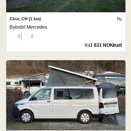
Chur
,
CH
(1 km)
Ny
Bybobil Mercedes
3
2
fra
1 831 NOK
/
natt