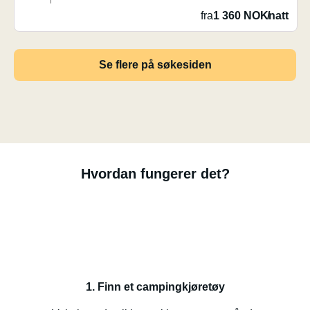
fra
1 360 NOK
/
natt
Se flere på søkesiden
Hvordan fungerer det?
1. Finn et campingkjøretøy