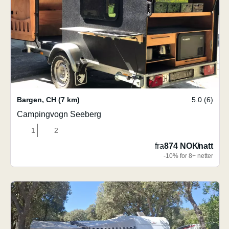
Bargen
,
CH
(7 km)
5.0 (6)
Campingvogn Seeberg
1
2
fra
874 NOK
/
natt
-10% for 8+ netter