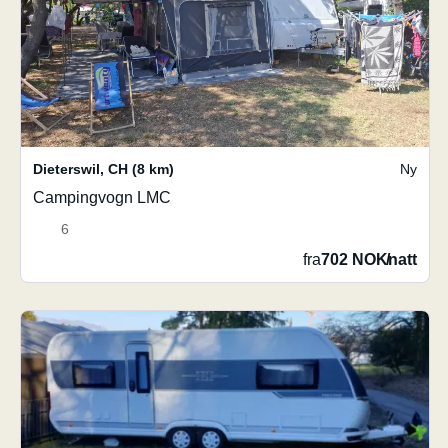
Dieterswil
,
CH
(8 km)
Ny
Campingvogn LMC
6
fra
702 NOK
/
natt