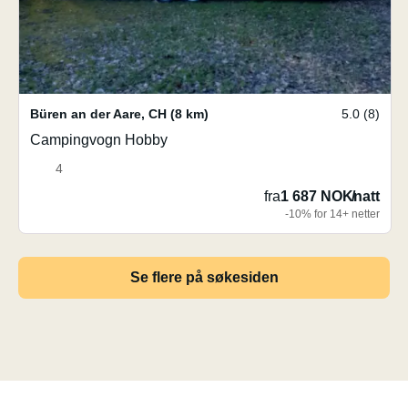
Büren an der Aare
,
CH
(8 km)
5.0 (8)
Campingvogn Hobby
4
fra
1 687 NOK
/
natt
-10% for 14+ netter
Se flere på søkesiden