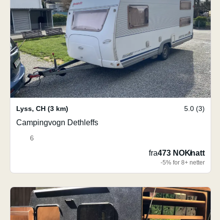
Lyss
,
CH
(3 km)
5.0 (3)
Campingvogn Dethleffs
6
fra
473 NOK
/
natt
-5% for 8+ netter