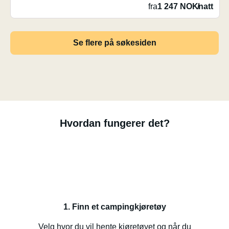
fra
1 247 NOK
/
natt
Se flere på søkesiden
Hvordan fungerer det?
1. Finn et campingkjøretøy
Velg hvor du vil hente kjøretøyet og når du