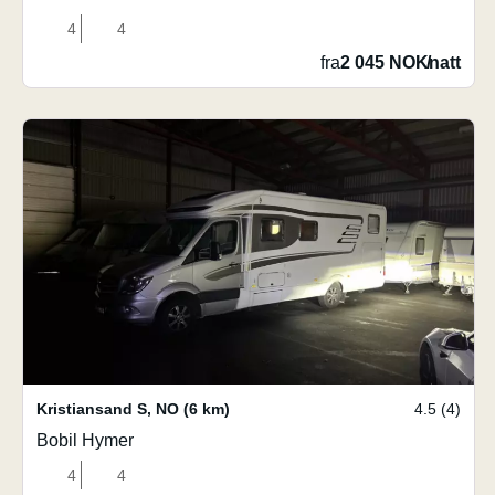
4
4
fra
2 045 NOK
/
natt
Kristiansand S
,
NO
(6 km)
4.5 (4)
Bobil Hymer
4
4