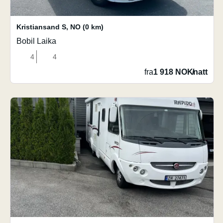
Kristiansand S
,
NO
(0 km)
Bobil Laika
4
4
fra
1 918 NOK
/
natt