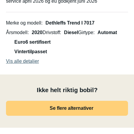
service april 2026 og eu godkjent juni 2026
Merke og modell
Dethleffs Trend I 7017
Årsmodell
2020
Drivstoff
Diesel
Girtype
Automat
Euro6 sertifisert
Vintertilpasset
Vis alle detaljer
Ikke helt riktig bobil?
Se flere alternativer