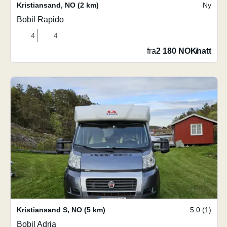
Kristiansand
,
NO
(2 km)
Ny
Bobil Rapido
4
4
fra
2 180 NOK
/
natt
Kristiansand S
,
NO
(5 km)
5.0 (1)
Bobil Adria