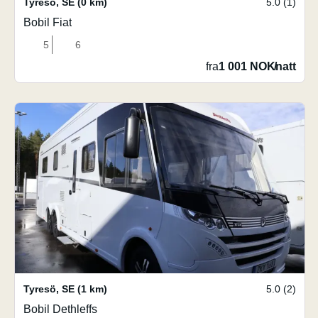
Tyresö
,
SE
(0 km)
5.0 (1)
Bobil Fiat
5
6
fra
1 001 NOK
/
natt
Tyresö
,
SE
(1 km)
5.0 (2)
Bobil Dethleffs