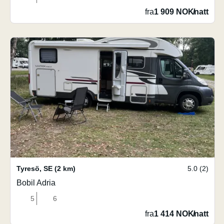
fra
1 909 NOK
/
natt
Tyresö
,
SE
(2 km)
5.0 (2)
Bobil Adria
5
6
fra
1 414 NOK
/
natt