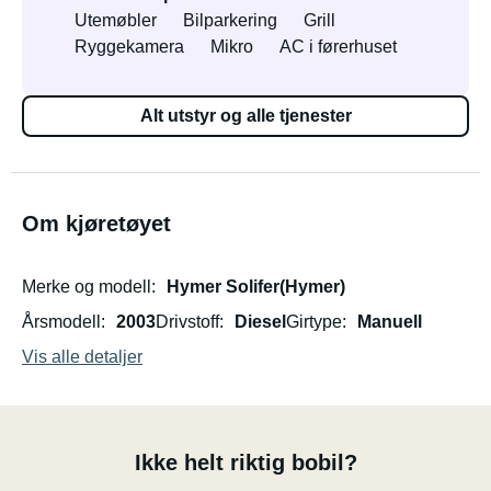
Utemøbler
Bilparkering
Grill
Ryggekamera
Mikro
AC i førerhuset
Alt utstyr og alle tjenester
Om kjøretøyet
Merke og modell
Hymer Solifer(Hymer)
Årsmodell
2003
Drivstoff
Diesel
Girtype
Manuell
Vis alle detaljer
Ikke helt riktig bobil?