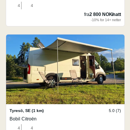
4
4
fra
2 800 NOK
/
natt
-10% for 14+ netter
Tyresö
,
SE
(1 km)
5.0 (7)
Bobil Citroën
4
4