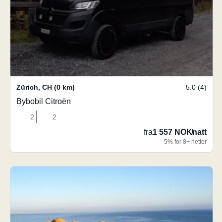
Zürich
,
CH
(0 km)
5.0 (4)
Bybobil Citroën
2
2
fra
1 557 NOK
/
natt
-5% for 8+ netter