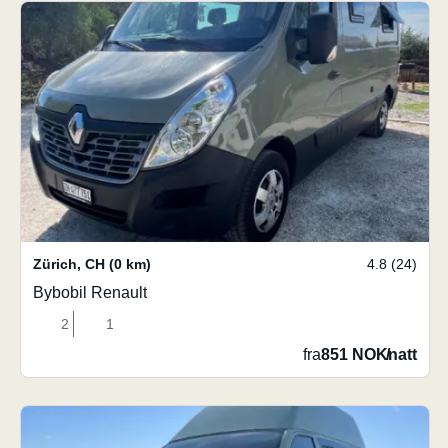
Zürich
,
CH
(0 km)
4.8 (24)
Bybobil Renault
2
1
fra
851 NOK
/
natt