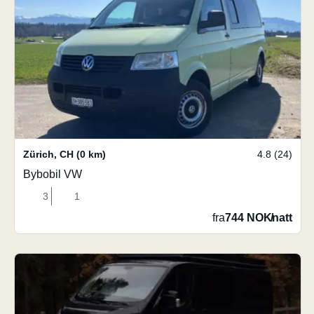
Zürich
,
CH
(0 km)
4.8 (24)
Bybobil VW
3
1
fra
744 NOK
/
natt