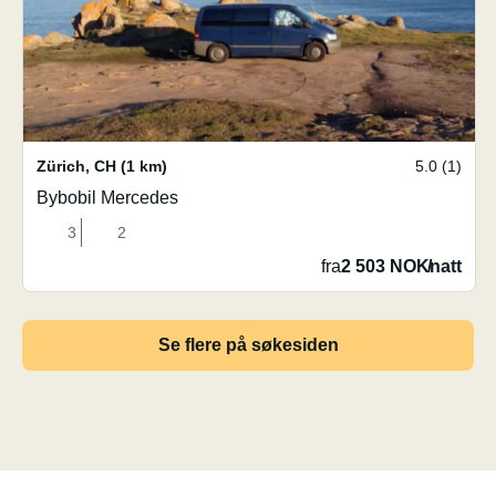
Zürich
,
CH
(1 km)
5.0 (1)
Bybobil Mercedes
3
2
fra
2 503 NOK
/
natt
Se flere på søkesiden