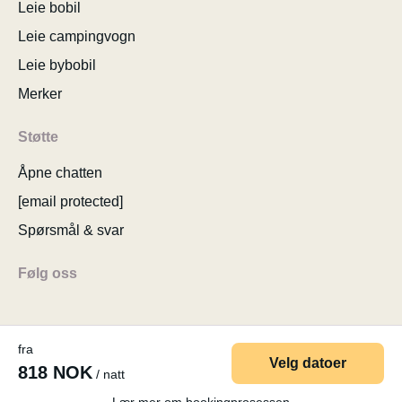
Leie bobil
Leie campingvogn
Leie bybobil
Merker
Støtte
Åpne chatten
[email protected]
Spørsmål & svar
Følg oss
fra
Velg datoer
818 NOK
/ natt
© 2026 MyCamper AG
Brukervilkår
Personopplysninger
Firmaopplysninger
Sitemap
Endre samtykke til cookies