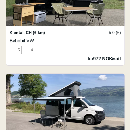
Kiental
,
CH
(6 km)
5.0 (6)
Bybobil VW
5
4
fra
972 NOK
/
natt