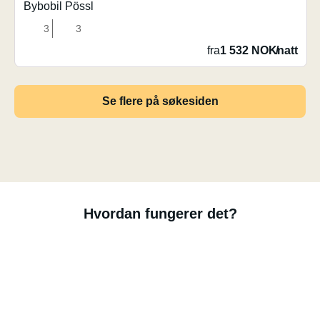
Bybobil Pössl
3
3
fra
1 532 NOK
/
natt
Se flere på søkesiden
Hvordan fungerer det?