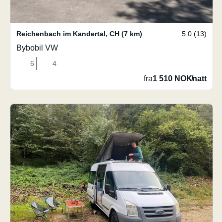
Reichenbach im Kandertal
,
CH
(7 km)
5.0 (13)
Bybobil VW
6
4
fra
1 510 NOK
/
natt