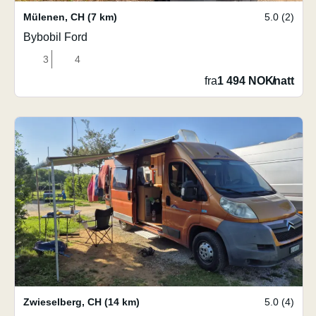
Mülenen
,
CH
(7 km)
5.0 (2)
Bybobil Ford
3
4
fra
1 494 NOK
/
natt
Zwieselberg
,
CH
(14 km)
5.0 (4)