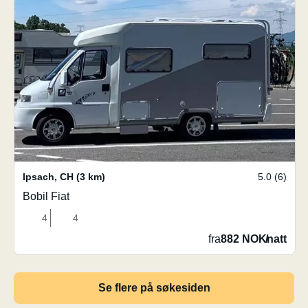
Ipsach
,
CH
(3 km)
5.0 (6)
Bobil Fiat
4
4
fra
882 NOK
/
natt
Se flere på søkesiden