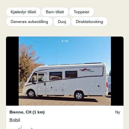
Kjæledyr tillatt
Barn tillatt
Toppeier
Generøs avbestilling
Dusj
Direktebooking
Bienne
,
CH
(1 km)
Ny
Bobil