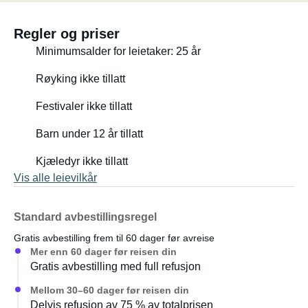
Warmwasser). Vær oppmerksom på at Gasmelder
allerede er installert. Vollautomatische Sat Anlage für das
Regler og priser
Fernsehen. Die Nasszelle bietet ausreichend Platz und
Minimumsalder for leietaker: 25 år
hat eine Dusche.
Vær oppmerksom på at et komplett sett med
Røyking ikke tillatt
Küchenausstattung (Teller, Becher, Besteck, Pfannen,
Festivaler ikke tillatt
Nespresso Kaffeemaschine, etc.) inkluderer en
Campingtisch og Campingstühlen für draussen og en
Barn under 12 år tillatt
Gasgrill.
Garasjen vil bli erstattet av kjøretøyets deler (stort sett for
Kjæledyr ikke tillatt
2 sykler og til og med for 2 sykler.
Vis alle leievilkår
Standard avbestillingsregel
Gratis avbestilling frem til 60 dager før avreise
Mer enn 60 dager før reisen din
Gratis avbestilling med full refusjon
Mellom 30–60 dager før reisen din
Delvis refusjon av 75 % av totalprisen