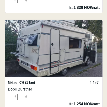
4
4
fra
1 830 NOK
/
natt
Nidau
,
CH
(1 km)
4.4 (5)
Bobil Bürstner
6
6
fra
1 254 NOK
/
natt