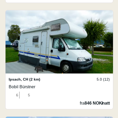
Ipsach
,
CH
(2 km)
5.0 (12)
Bobil Bürstner
6
5
fra
846 NOK
/
natt