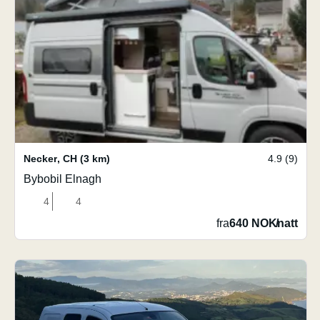
Necker
,
CH
(3 km)
4.9 (9)
Bybobil Elnagh
4
4
fra
640 NOK
/
natt