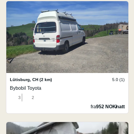
Lütisburg
,
CH
(2 km)
5.0 (1)
Bybobil Toyota
3
2
fra
952 NOK
/
natt