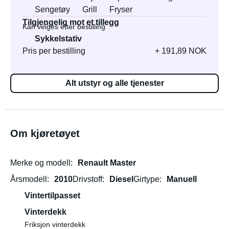
Sengetøy
Grill
Fryser
Tilgjengelig mot et tillegg
Kan velges etter bestilling
Sykkelstativ
Pris per bestilling
+ 191,89 NOK
Alt utstyr og alle tjenester
Om kjøretøyet
Merke og modell
Renault Master
Årsmodell
2010
Drivstoff
Diesel
Girtype
Manuell
Vintertilpasset
Vinterdekk
Friksjon vinterdekk