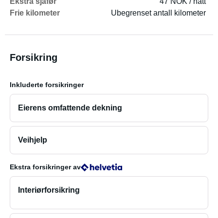
Ekstra sjåfør
47 NOK / natt
Frie kilometer
Ubegrenset antall kilometer
Forsikring
Inkluderte forsikringer
Eierens omfattende dekning
Veihjelp
Ekstra forsikringer
av
Interiørforsikring