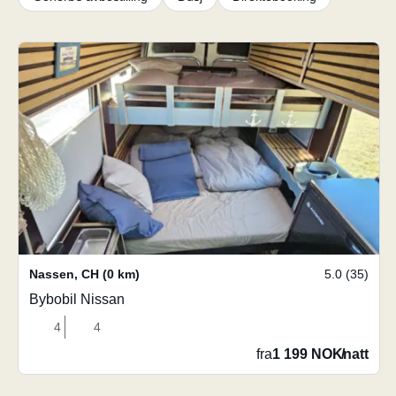
Nassen
,
CH
(0 km)
5.0 (35)
Bybobil Nissan
4
4
fra
1 199 NOK
/
natt