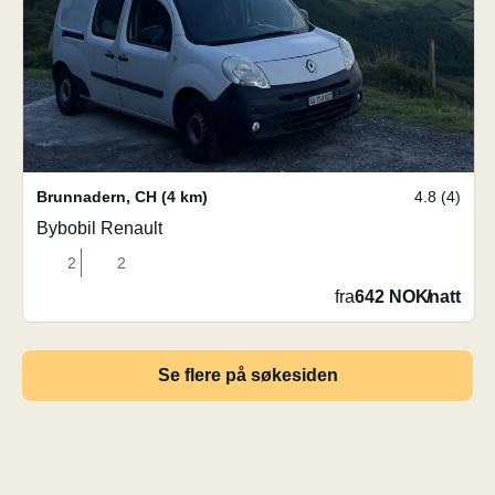
Brunnadern
,
CH
(4 km)
4.8 (4)
Bybobil Renault
2
2
fra
642 NOK
/
natt
Se flere på søkesiden