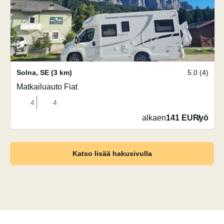
Solna
,
SE
(3 km)
5.0 (4)
Matkailuauto Fiat
4
4
alkaen
141 EUR
/
yö
Katso lisää hakusivulla