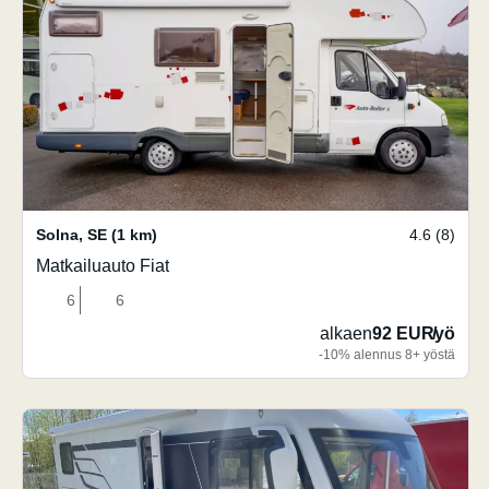
Solna
,
SE
(1 km)
4.6 (8)
Matkailuauto Fiat
6
6
alkaen
92 EUR
/
yö
-10% alennus 8+ yöstä