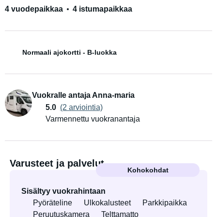
4 vuodepaikkaa
4 istumapaikkaa
Normaali ajokortti - B-luokka
Vuokralle antaja Anna-maria
5.0
(2 arviointia)
Varmennettu vuokranantaja
Varusteet ja palvelut
Kohokohdat
Sisältyy vuokrahintaan
Pyöräteline
Ulkokalusteet
Parkkipaikka
Peruutuskamera
Telttamatto