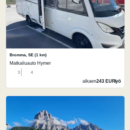
Bromma
,
SE
(1 km)
Matkailuauto Hymer
3
4
alkaen
243 EUR
/
yö