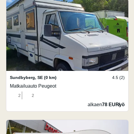
Sundbyberg
,
SE
(0 km)
4.5 (2)
Matkailuauto Peugeot
2
2
alkaen
78 EUR
/
yö