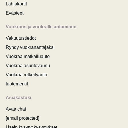
Lahjakortit
Evästeet
Vuokraus ja vuokralle antaminen
Vakuutustiedot
Ryhdy vuokranantajaksi
Vuokraa matkailuauto
Vuokraa asuntovaunu
Vuokraa retkeilyauto
tuotemerkit
Asiakastuki
Avaa chat
[email protected]
Usein kysytyt kysymykset