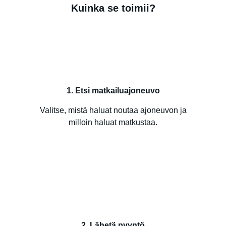
Kuinka se toimii?
1. Etsi matkailuajoneuvo
Valitse, mistä haluat noutaa ajoneuvon ja
milloin haluat matkustaa.
2. Lähetä pyyntö