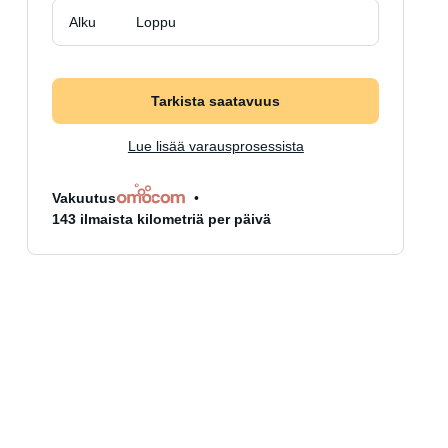
Alku
Loppu
Tarkista saatavuus
Lue lisää varausprosessista
Vakuutus
143 ilmaista kilometriä per päivä