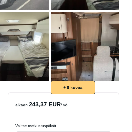
+ 9 kuvaa
243,37 EUR
alkaen
/ yö
Valitse matkustuspäivät