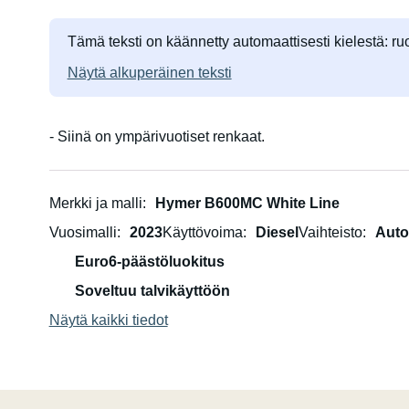
Tämä teksti on käännetty automaattisesti kielestä: ruo
Näytä alkuperäinen teksti
- Siinä on ympärivuotiset renkaat.
Merkki ja malli
Hymer B600MC White Line
Vuosimalli
2023
Käyttövoima
Diesel
Vaihteisto
Auto
Euro6-päästöluokitus
Soveltuu talvikäyttöön
Näytä kaikki tiedot