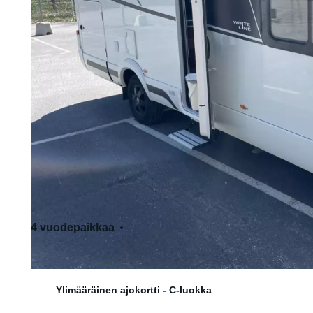
4 vuodepaikkaa
3 istumapaikkaa
Ylimääräinen ajokortti - C-luokka