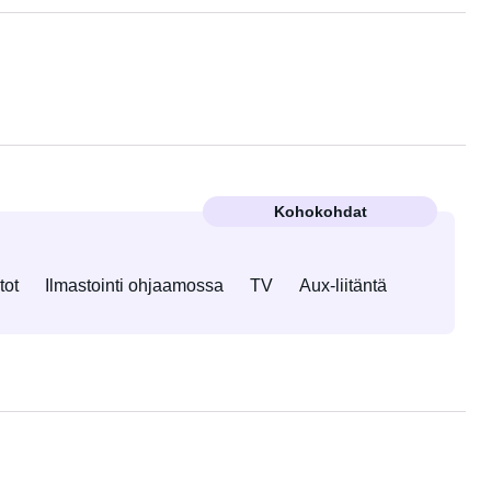
Kohokohdat
tot
Ilmastointi ohjaamossa
TV
Aux-liitäntä