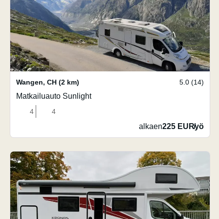
Wangen
,
CH
(2 km)
5.0 (14)
Matkailuauto Sunlight
4
4
alkaen
225 EUR
/
yö