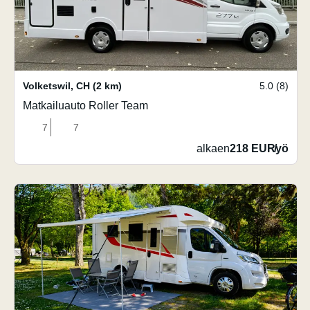
Volketswil
,
CH
(2 km)
5.0 (8)
Matkailuauto Roller Team
7
7
alkaen
218 EUR
/
yö