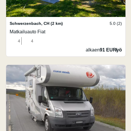
Schwerzenbach
,
CH
(2 km)
5.0 (2)
Matkailuauto Fiat
4
4
alkaen
91 EUR
/
yö