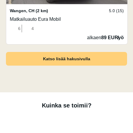
Wangen
,
CH
(2 km)
5.0 (15)
Matkailuauto Eura Mobil
6
4
alkaen
89 EUR
/
yö
Katso lisää hakusivulla
Kuinka se toimii?