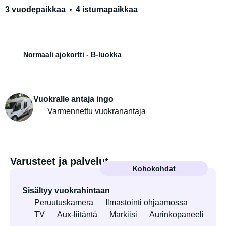
3 vuodepaikkaa
4 istumapaikkaa
Normaali ajokortti - B-luokka
Vuokralle antaja ingo
Varmennettu vuokranantaja
Varusteet ja palvelut
Kohokohdat
Sisältyy vuokrahintaan
Peruutuskamera
Ilmastointi ohjaamossa
TV
Aux-liitäntä
Markiisi
Aurinkopaneeli